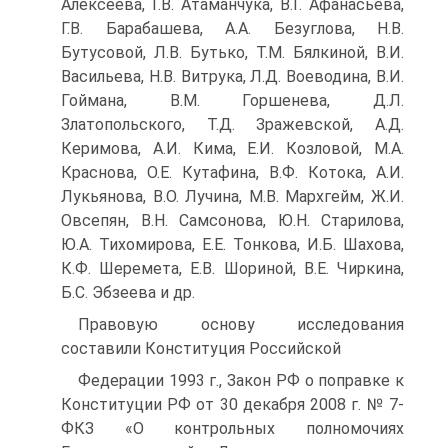
Алексеева, Г.В. Атаманчука, В.Г. Афанасьева,
Г.В. Барабашева, A.A. Безуглова, Н.В.
Бутусовой, Л.В. Бутько, Т.М. Бялкиной, В.И.
Васильева, Н.В. Витрука, Л.Д. Воеводина, В.И.
Гоймана, В.М. Горшенева, Д.Л.
Златопольского, Т.Д. Зражевской, А.Д.
Керимова, А.И. Кима, Е.И. Козловой, М.А.
Краснова, O.E. Кутафина, В.Ф. Котока, А.И.
Лукьянова, В.О. Лучина, М.В. Мархгейм, Ж.И.
Овсепян, В.Н. Самсонова, Ю.Н. Старилова,
Ю.А. Тихомирова, Е.Е. Тонкова, И.Б. Шахова,
К.Ф. Шеремета, Е.В. Шориной, В.Е. Чиркина,
Б.С. Эбзеева и др.
Правовую основу исследования
составили Конституция Российской
Федерации 1993 г., Закон РФ о поправке к
Конституции РФ от 30 декабря 2008 г. № 7-
ФКЗ «О контрольных полномочиях