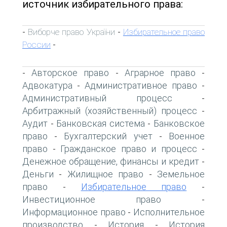
источник избирательного права:
Виборче право України
Избирательное право
-
-
России
-
Авторское право
Аграрное право
-
-
-
Адвокатура
Административное право
-
-
Административный процесс
-
Арбитражный (хозяйственный) процесс
-
Аудит
Банковская система
Банковское
-
-
право
Бухгалтерский учет
Военное
-
-
право
Гражданское право и процесс
-
-
Денежное обращение, финансы и кредит
-
Деньги
Жилищное право
Земельное
-
-
право
Избирательное право
-
-
Инвестиционное право
-
Информационное право
Исполнительное
-
производство
История
История
-
-