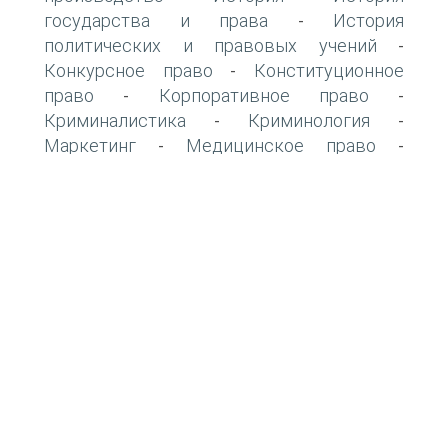
государства и права
История
-
политических и правовых учений
-
Конкурсное право
Конституционное
-
право
Корпоративное право
-
-
Криминалистика
Криминология
-
-
Маркетинг
Медицинское право
-
-
Международное право
Менеджмент
-
-
Муниципальное право
Налоговое право
-
-
Наследственное право
Нотариат
-
-
Обязательственное право
Оперативно-
-
розыскная деятельность
Права человека
-
Право зарубежных стран
Право
-
-
социального обеспечения
Правоведение
-
Правоохранительная деятельность
-
-
Предпринимательское право
Семейное
-
право
Страховое право
-
-
Судопроизводство
Таможенное право
-
-
Теория государства и права
Трудовое
-