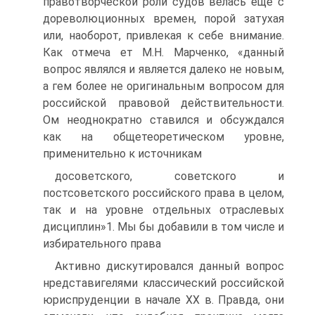
правотворческой роли судов велась еще с
дореволюционных времен, порой затухая
или, наоборот, привлекая к себе внимание.
Как отмеча ет М.Н. Марченко, «данный
вопрос являлся и является далеко не новым,
а гем более не оригинальным вопросом для
российской правовой действительности.
Ом неоднократно ставился и обсуждался
как на общетеоретическом уровне,
применительно к источникам
досоветского, советского и
постсоветского российского права в целом,
так и на уровне отдельных отраслевых
дисциплин»1. Мы бы добавили в том числе и
избирательного права
Активно дискутировался данный вопрос
нредставигелями классический российской
юриспруденции в начале XX в. Правда, они