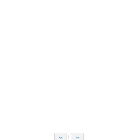
|
<<
>>