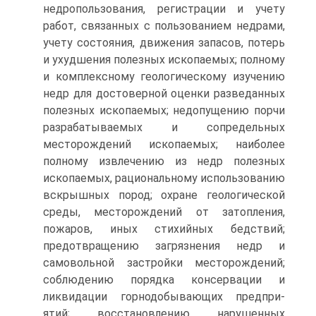
недропользования, регистрации и учету
работ, свя­занных с пользованием недрами,
учету состояния, движения запасов, потерь
и ухудшения полезных ископаемых; полному
и комплексному геологическому изучению
недр для достоверной оценки разведанных
полезных ископаемых; недопущению порчи
разрабатываемых и со­предельных
месторождений ископаемых; наиболее
полному извлече­нию из недр полезных
ископаемых, рациональному использованию
вскрышных пород; охране геологической
среды, месторождений от затопления,
пожаров, иных стихийных бедствий;
предотвращению загрязнения недр и
самовольной застройки месторождений;
соблюдению порядка консервации и
ликвидации горнодобывающих предпри­
ятий; восстановлению нарушенных