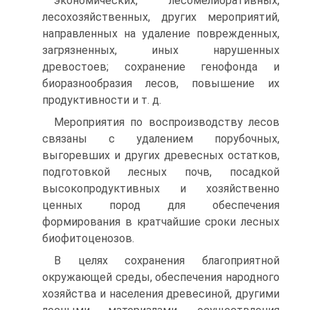
экономических, лесомелиоративных,
лесохозяйственных, других ме­роприятий,
направленных на удаление поврежденных,
загрязненных, иных нарушенных
древостоев; сохранение генофонда и
биоразнообра­зия лесов, повышение их
продуктивности и т. д.
Мероприятия по воспроизводству лесов
связаны с удалением по­рубочных,
выгоревших и других древесных остатков,
подготовкой лес­ных почв, посадкой
высокопродуктивных и хозяйственно
ценных по­род для обеспечения
формирования в кратчайшие сроки лесных
биофитоценозов.
В целях сохранения благоприятной
окружающей среды, обеспече­ния народного
хозяйства и населения древесиной, другими