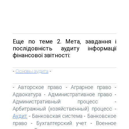
Еще по теме 2. Мета, завдання і
послідовність аудиту інформації
фінансової звітності:
Основы аудита
-
-
Авторское право
Аграрное право
-
-
-
Адвокатура
Административное право
-
-
Административный процесс
-
Арбитражный (хозяйственный) процесс
-
Аудит
Банковская система
Банковское
-
-
право
Бухгалтерский учет
Военное
-
-