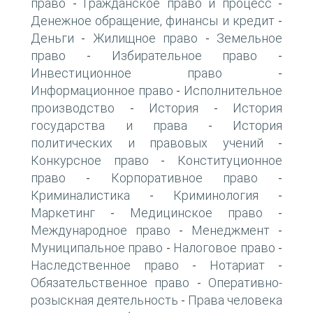
право
Гражданское право и процесс
-
-
Денежное обращение, финансы и кредит
-
Деньги
Жилищное право
Земельное
-
-
право
Избирательное право
-
-
Инвестиционное право
-
Информационное право
Исполнительное
-
производство
История
История
-
-
государства и права
История
-
политических и правовых учений
-
Конкурсное право
Конституционное
-
право
Корпоративное право
-
-
Криминалистика
Криминология
-
-
Маркетинг
Медицинское право
-
-
Международное право
Менеджмент
-
-
Муниципальное право
Налоговое право
-
-
Наследственное право
Нотариат
-
-
Обязательственное право
Оперативно-
-
розыскная деятельность
Права человека
-