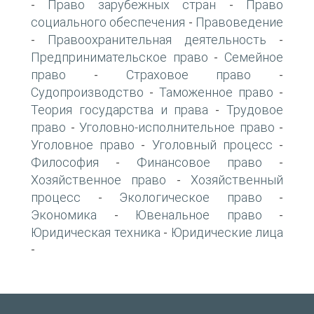
Право зарубежных стран
Право
-
-
социального обеспечения
Правоведение
-
Правоохранительная деятельность
-
-
Предпринимательское право
Семейное
-
право
Страховое право
-
-
Судопроизводство
Таможенное право
-
-
Теория государства и права
Трудовое
-
право
Уголовно-исполнительное право
-
-
Уголовное право
Уголовный процесс
-
-
Философия
Финансовое право
-
-
Хозяйственное право
Хозяйственный
-
процесс
Экологическое право
-
-
Экономика
Ювенальное право
-
-
Юридическая техника
Юридические лица
-
-