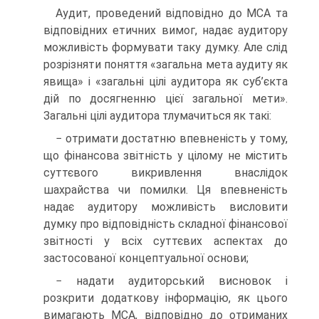
Аудит, проведений відповідно до МСА та
відповідних етичних вимог, надає аудитору
можливість формувати таку думку. Але слід
розрізняти поняття «загальна мета аудиту як
явища» і «загальні цілі аудитора як суб’єкта
дій по досягненню цієї загальної мети».
Загальні цілі аудитора тлумачиться як такі:
− отримати достатню впевненість у тому,
що фінансова звітність у цілому не містить
суттєвого викривлення внаслідок
шахрайства чи помилки. Ця впевненість
надає аудитору можливість висловити
думку про відповідність складної фінансової
звітності у всіх суттєвих аспектах до
застосованої концептуальної основи;
− надати аудиторський висновок і
розкрити додаткову інформацію, як цього
вимагають МСА, відповідно до отриманих