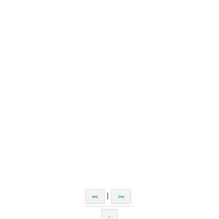
|
<<
>>
↑