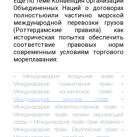
Еще по теме Конвенция Организации
Объединенных Наций о договорах
полностьюили частично морской
международной перевозки грузов
(Роттердамские правила) как
историческая попытка обеспечить
соответствие правовых норм
современным условиям торгового
мореплавания:
Международное воздушное право
-
-
Международное гуманитарное право
-
Международное космическое право
-
Международное морское право
-
Международное обязательственное право
-
Международное право охраны окружающей
среды
Международное право прав человека
-
-
Международное право. Европейское право
-