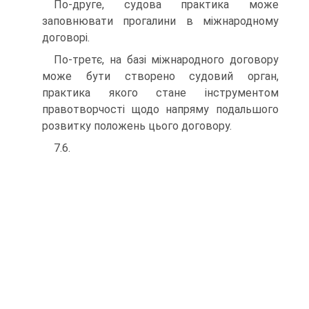
По-друге, судова практика може
заповнювати прога­лини в міжнародному
договорі.
По-третє, на базі міжнародного договору
може бути створено судовий орган,
практика якого стане інстру­ментом
правотворчості щодо напряму подальшого
роз­витку положень цього договору.
7.6.