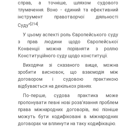
справ, а точ­ніше, шляхом судового
тлумачення. Воно - єдиний та ефективний
інструмент правотворчої діяльності
[214]
Суду”
.
У цьому аспекті роль Європейського суду
з прав людини щодо Європейської
Конвенції можна порівняти з роллю
Конституційного суду щодо конституції.
Виходячи зі сказаного вище, можна
зробити висно­вок, що взаємодія між
договором і судовою практикою
відбувається на декількох рівнях.
По-перше, судова практика може
пропонувати певні нові розв’язання проблем
права міжнародних договорів, які пізніше
можуть бути кодифіковані в міжнародних
договорах чи вплинути на таку кодифікацію.