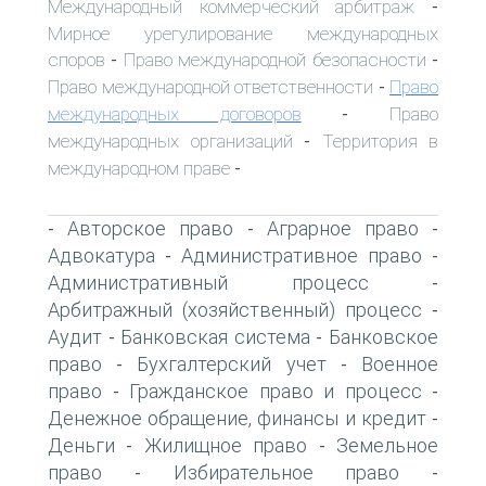
Международный коммерческий арбитраж
-
Мирное урегулирование международных
споров
Право международной безопасности
-
-
Право международной ответственности
Право
-
международных договоров
Право
-
международных организаций
Территория в
-
международном праве
-
Авторское право
Аграрное право
-
-
-
Адвокатура
Административное право
-
-
Административный процесс
-
Арбитражный (хозяйственный) процесс
-
Аудит
Банковская система
Банковское
-
-
право
Бухгалтерский учет
Военное
-
-
право
Гражданское право и процесс
-
-
Денежное обращение, финансы и кредит
-
Деньги
Жилищное право
Земельное
-
-
право
Избирательное право
-
-