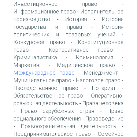
Инвестиционное право
-
Информационное право
Исполнительное
-
производство
История
История
-
-
государства и права
История
-
политических и правовых учений
-
Конкурсное право
Конституционное
-
право
Корпоративное право
-
-
Криминалистика
Криминология
-
-
Маркетинг
Медицинское право
-
-
Международное право
Менеджмент
-
-
Муниципальное право
Налоговое право
-
-
Наследственное право
Нотариат
-
-
Обязательственное право
Оперативно-
-
розыскная деятельность
Права человека
-
Право зарубежных стран
Право
-
-
социального обеспечения
Правоведение
-
Правоохранительная деятельность
-
-
Предпринимательское право
Семейное
-