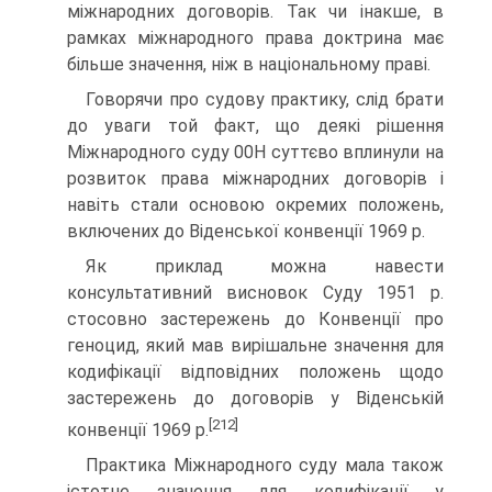
міжнародних договорів. Так чи інакше, в
рамках міжнародного права доктрина має
більше значення, ніж в національному праві.
Говорячи про судову практику, слід брати
до уваги той факт, що деякі рішення
Міжнародного суду 00Н суттєво вплинули на
розвиток права міжнародних дого­ворів і
навіть стали основою окремих положень,
включе­них до Віденської конвенції 1969 р.
Як приклад можна навести
консультативний висно­вок Суду 1951 р.
стосовно застережень до Конвенції про
геноцид, який мав вирішальне значення для
кодифікації відповідних положень щодо
застережень до договорів у Віденській
[212]
конвенції 1969 р.
Практика Міжнародного суду мала також
істотне значення для кодифікації у