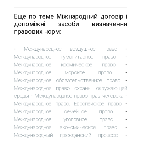
Еще по теме Міжнародний договір і
допоміжні засоби визначення
правових норм:
Международное воздушное право
-
-
Международное гуманитарное право
-
Международное космическое право
-
Международное морское право
-
Международное обязательственное право
-
Международное право охраны окружающей
среды
Международное право прав человека
-
-
Международное право. Европейское право
-
Международное семейное право
-
Международное уголовное право
-
Международное экономическое право
-
Международный гражданский процесс
-