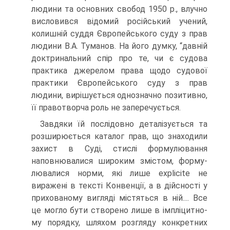
людини та основних свобод 1950 р., влучно
висловився відомий російський учений,
колишній суддя Європейського суду з прав
людини В.А. Туманов. На його думку, “давній
доктринальний спір про те, чи є судова
практика джерелом права щодо судової
практики Європейського суду з прав
людини, вирішується однозначно позитивно,
її правотворча роль не заперечується.
Завдяки їй послідовно деталізується та
розширюєть­ся каталог прав, що знаходили
захист в Суді, стислі формулювання
наповнювалися широким змістом, форму­
лювалися норми, які лише explicite не
виражені в тексті Конвенції, а в дійсності у
прихованому вигляді містяться в ній.... Все
це могло бути створено лише в імпліцитно-
му порядку, шляхом розгляду конкретних