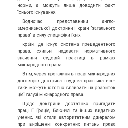
норми, а можуть лише доводити факт
їхнього іс­нування.
Водночас представники англо-
американської доктри­ни і країн “загального
права” в силу специфіки їхніх
країн, де існує система прецедентного
права, схильні надавати нормативного
значення судовій практиці в рамках
міжнародного права.
Втім, через прогалини в праві міжнародних
догово­рів доктрина і судова практика все-
таки можуть істотно впливати на розвиток
цієї галузі міжнародного права.
Щодо доктрини достатньо пригадати
праці Г. Греція, Блюнчлі та інших видатних
учених, які стали автори­тетним джерелом
при вирішенні конкретних питань права