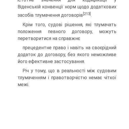
Віденській конвенції норм щодо додаткових
[213]
засобів тлумачення договорів
.
Крім того, судові рішення, які тлумачать
положення певного договору, можуть
перетворитися на справжнє
прецедентне право і навіть на своєрідний
додаток до договору, без якого неможливе
його ефективне застосу­вання.
Річ у тому, що в реальності між судовим
тлумачен­ням і правотворчістю немає чіткої
межі.