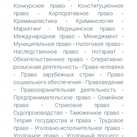
Конкурсное право
Конституционное
-
право
Корпоративное право
-
-
Криминалистика
Криминология
-
-
Маркетинг
Медицинское право
-
-
Международное право
Менеджмент
-
-
Муниципальное право
Налоговое право
-
-
Наследственное право
Нотариат
-
-
Обязательственное право
Оперативно-
-
розыскная деятельность
Права человека
-
Право зарубежных стран
Право
-
-
социального обеспечения
Правоведение
-
Правоохранительная деятельность
-
-
Предпринимательское право
Семейное
-
право
Страховое право
-
-
Судопроизводство
Таможенное право
-
-
Теория государства и права
Трудовое
-
право
Уголовно-исполнительное право
-
-
Уголовное право
Уголовный процесс
-
-