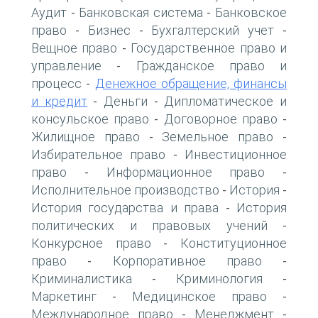
Аудит
Банковская система
Банковское
-
-
право
Бизнес
Бухгалтерский учет
-
-
-
Вещное право
Государственное право и
-
управление
Гражданское право и
-
процесс
Денежное обращение, финансы
-
и кредит
Деньги
Дипломатическое и
-
-
консульское право
Договорное право
-
-
Жилищное право
Земельное право
-
-
Избирательное право
Инвестиционное
-
право
Информационное право
-
-
Исполнительное производство
История
-
-
История государства и права
История
-
политических и правовых учений
-
Конкурсное право
Конституционное
-
право
Корпоративное право
-
-
Криминалистика
Криминология
-
-
Маркетинг
Медицинское право
-
-
Международное право
Менеджмент
-
-