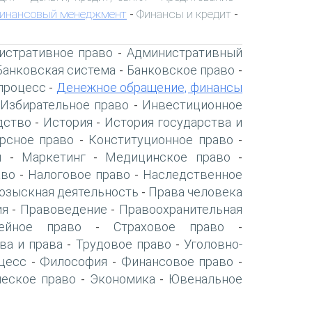
инансовый менеджмент
Финансы и кредит
-
-
истративное право
Административный
-
Банковская система
Банковское право
-
-
процесс
Денежное обращение, финансы
-
Избирательное право
Инвестиционное
-
дство
История
История государства и
-
-
рсное право
Конституционное право
-
-
я
Маркетинг
Медицинское право
-
-
-
аво
Налоговое право
Наследственное
-
-
озыскная деятельность
Права человека
-
ия
Правоведение
Правоохранительная
-
-
ейное право
Страховое право
-
-
ва и права
Трудовое право
Уголовно-
-
-
цесс
Философия
Финансовое право
-
-
-
ческое право
Экономика
Ювенальное
-
-