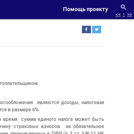
Помощь проекту
<<
↑
>>
гоплательщиком.
»
логообложения являются доходы, налоговая
ся в размере 6%.
 сумма единого налога может быть
чину страховых взносов на обязательное
ие, перечисленных в ПФР (п. 3 ст. 346.21 НК