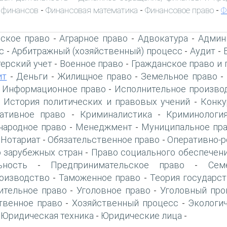
 финансов
Финансовая математика
Финансовое право
Ф
-
-
-
ское право
Аграрное право
Адвокатура
Админ
-
-
-
с
Арбитражный (хозяйственный) процесс
Аудит
-
-
-
терский учет
Военное право
Гражданское право и 
-
-
ит
Деньги
Жилищное право
Земельное право
-
-
-
-
Информационное право
Исполнительное произво
-
-
История политических и правовых учений
Конку
-
-
ативное право
Криминалистика
Криминологи
-
-
ародное право
Менеджмент
Муниципальное пр
-
-
Нотариат
Обязательственное право
Оперативно-р
-
-
-
 зарубежных стран
Право социального обеспечен
-
ьность
Предпринимательское право
Сем
-
-
оизводство
Таможенное право
Теория государст
-
-
ительное право
Уголовное право
Уголовный про
-
-
твенное право
Хозяйственный процесс
Экологи
-
-
Юридическая техника
Юридические лица
-
-
-