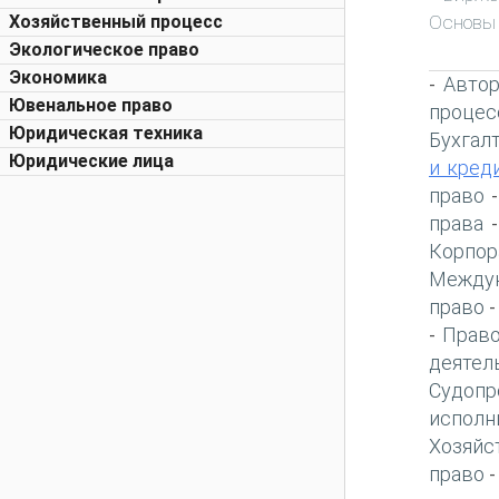
Основы
Хозяйственный процесс
Экологическое право
Экономика
Автор
-
Ювенальное право
процес
Юридическая техника
Бухгал
Юридические лица
и кред
право
права
Корпор
Междун
право
Право
-
деятел
Судопр
исполн
Хозяйс
право