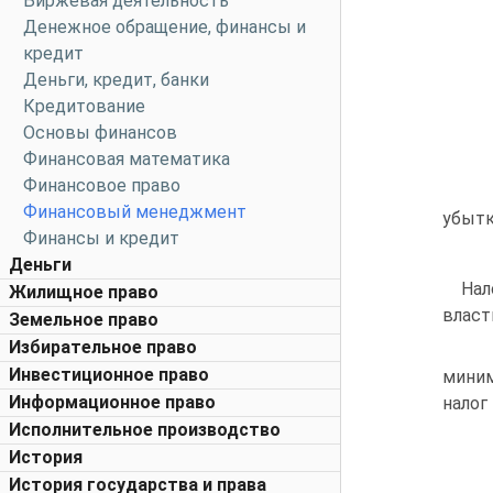
Биржевая деятельность
Денежное обращение, финансы и
кредит
Деньги, кредит, банки
Кредитование
Основы финансов
Финансовая математика
Финансовое право
Эт
Финансовый менеджмент
убытк
Финансы и кредит
Об
Деньги
Нал
Жилищное право
власт
Земельное право
Избирательное право
Ес
Инвестиционное право
миним
Информационное право
налог 
Исполнительное производство
Мин
История
2.
История государства и права