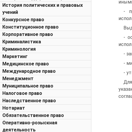
иными
История политических и правовых
- п
учений
испол
Конкурсное право
Конституционное право
Выд
Корпоративное право
- о
Криминалистика
испол
Криминология
- з
Маркетинг
- м
Медицинское право
Международное право
- у
Менеджмент
Для
Муниципальное право
указ
Налоговое право
согла
Наследственное право
Нотариат
Обязательственное право
Оперативно-розыскная
деятельность