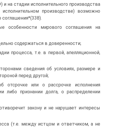
Ф) и на стадии исполнительного производства
об исполнительном производстве) возможно
 соглашения*(338).
е особенности мирового соглашения на
дельно содержаться в доверенности;
и процесса, т.е. в первой, апелляционной,
торонами сведения об условиях, размере и
тороной перед другой;
б отсрочке или о рассрочке исполнения
и либо признании долга, о распределении
ротиворечит закону и не нарушает интересы
сса (т.е. между истцом и ответчиком, а не