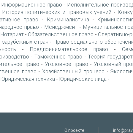
Информационное право
Исполнительное произво
-
-
История политических и правовых учений
Конку
-
-
ативное право
Криминалистика
Криминологи
-
-
ародное право
Менеджмент
Муниципальное пр
-
-
Нотариат
Обязательственное право
Оперативно-р
-
-
-
 зарубежных стран
Право социального обеспечен
-
ьность
Предпринимательское право
Сем
-
-
оизводство
Таможенное право
Теория государст
-
-
ительное право
Уголовное право
Уголовный про
-
-
твенное право
Хозяйственный процесс
Экологи
-
-
Юридическая техника
Юридические лица
-
-
-
О проекте
info@prav