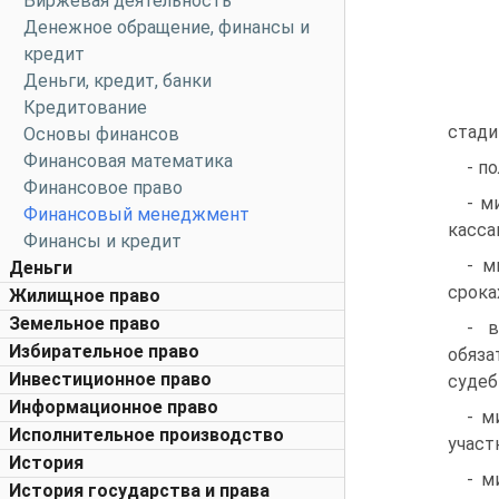
Биржевая деятельность
Денежное обращение, финансы и
кредит
Деньги, кредит, банки
Кредитование
стади
Основы финансов
Финансовая математика
- п
Финансовое право
- м
Финансовый менеджмент
касса
Финансы и кредит
- м
Деньги
срока
Жилищное право
Земельное право
- в
Избирательное право
обяза
Инвестиционное право
судеб
Информационное право
- м
Исполнительное производство
участ
История
- м
История государства и права