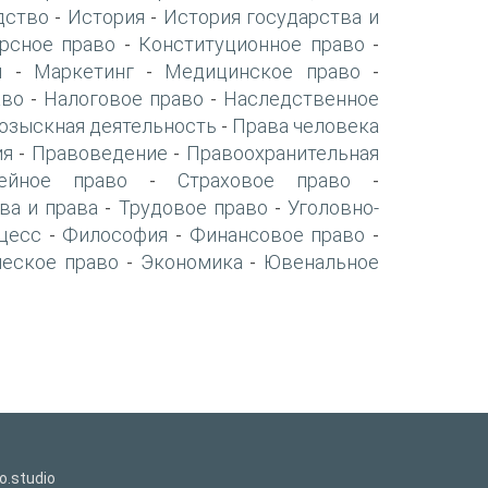
дство
История
История государства и
-
-
рсное право
Конституционное право
-
-
я
Маркетинг
Медицинское право
-
-
-
аво
Налоговое право
Наследственное
-
-
озыскная деятельность
Права человека
-
ия
Правоведение
Правоохранительная
-
-
ейное право
Страховое право
-
-
ва и права
Трудовое право
Уголовно-
-
-
цесс
Философия
Финансовое право
-
-
-
ческое право
Экономика
Ювенальное
-
-
o.studio