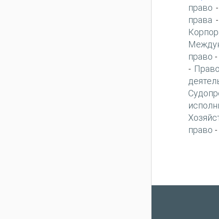
право
права
Корпор
Междун
право
Право
-
деятел
Судопр
исполн
Хозяйс
право