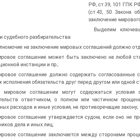
РФ, ст.39, 101 ГПК Р
(ст.43, 50 Закона 
заключение мирового
Выделим ключевы
и судебного разбирательства:
олномочие на заключение мировых соглашений должно от
ировое соглашение может быть заключено на любой стади
ционной инстанции и пр.;
ировое соглашение должно содержать согласованные с
х исполнения обязательств друг перед другом или одной с
 мировом соглашении могут содержаться условия о
тельств ответчиком, о полном или частичном прощени
ных расходов и иные условия, не противоречащие закону;
ировое соглашение утверждается судом, если оно не п
ников дела и иных лиц;
ировое соглашение заключается между сторонами проце