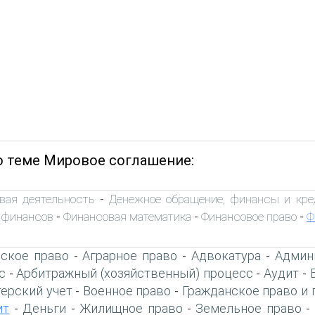
о теме Мировое соглашение:
вая деятельность
Денежное обращение, финансы и кре
-
 финансов
Финансовая математика
Финансовое право
Ф
-
-
-
ское право
Аграрное право
Адвокатура
Админ
-
-
-
с
Арбитражный (хозяйственный) процесс
Аудит
-
-
-
терский учет
Военное право
Гражданское право и 
-
-
ит
Деньги
Жилищное право
Земельное право
-
-
-
-