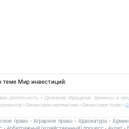
о теме Мир инвестиций:
вая деятельность
Денежное обращение, финансы и кре
-
 финансов
Финансовая математика
Финансовое право
Ф
-
-
-
ское право
Аграрное право
Адвокатура
Админ
-
-
-
с
Арбитражный (хозяйственный) процесс
Аудит
-
-
-