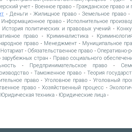
терский учет
Военное право
Гражданское право и 
-
-
ит
Деньги
Жилищное право
Земельное право
-
-
-
-
Информационное право
Исполнительное произво
-
-
История политических и правовых учений
Конку
-
-
ативное право
Криминалистика
Криминологи
-
-
ародное право
Менеджмент
Муниципальное пр
-
-
Нотариат
Обязательственное право
Оперативно-р
-
-
-
 зарубежных стран
Право социального обеспечен
-
ьность
Предпринимательское право
Сем
-
-
оизводство
Таможенное право
Теория государст
-
-
ительное право
Уголовное право
Уголовный про
-
-
твенное право
Хозяйственный процесс
Экологи
-
-
Юридическая техника
Юридические лица
-
-
-