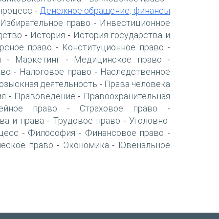
процесс
Денежное обращение, финансы
-
Избирательное право
Инвестиционное
-
дство
История
История государства и
-
-
рсное право
Конституционное право
-
-
я
Маркетинг
Медицинское право
-
-
-
аво
Налоговое право
Наследственное
-
-
озыскная деятельность
Права человека
-
ия
Правоведение
Правоохранительная
-
-
ейное право
Страховое право
-
-
ва и права
Трудовое право
Уголовно-
-
-
цесс
Философия
Финансовое право
-
-
-
ческое право
Экономика
Ювенальное
-
-