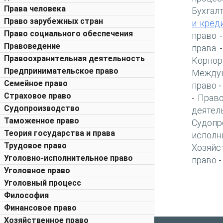
Права человека
Бухгал
Право зарубежных стран
и кред
Право социального обеспечения
право
Правоведение
права
Правоохранительная деятельность
Корпор
Предпринимательское право
Междун
Семейное право
право
Страховое право
Право
-
Судопроизводство
деятел
Таможенное право
Судопр
Теория государства и права
исполн
Трудовое право
Хозяйс
Уголовно-исполнительное право
право
Уголовное право
Уголовный процесс
Философия
Финансовое право
Хозяйственное право