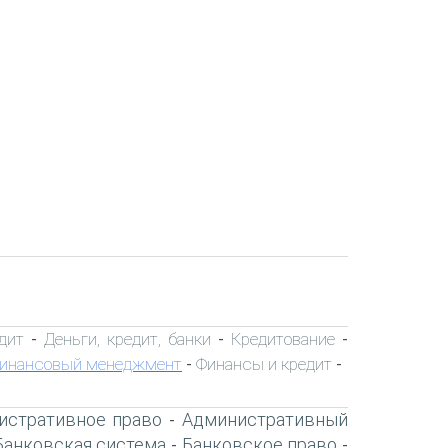
дит
Деньги, кредит, банки
Кредитование
-
-
-
инансовый менеджмент
Финансы и кредит
-
-
истративное право
Административный
-
Банковская система
Банковское право
-
-