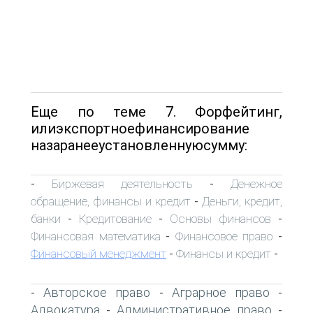
Еще по теме 7. Форфейтинг,
илиэкспортноефинансирование
назаранееустановленнуюсумму:
Биржевая деятельность
Денежное
-
-
обращение, финансы и кредит
Деньги, кредит,
-
банки
Кредитование
Основы финансов
-
-
-
Финансовая математика
Финансовое право
-
-
Финансовый менеджмент
Финансы и кредит
-
-
Авторское право
Аграрное право
-
-
-
Адвокатура
Административное право
-
-