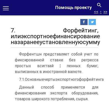
Помощь проекту
<<
↑
>>
7. Форфейтинг,
илиэкспортноефинансирование
назаранееустановленнуюсумму
Форфентшн представляет собой учет по
фиксированной ставке без регресса
простых всиггаай ¦ пенных бумаг,
выписанных в иностранной валюте.
7.1.Основныечертыэкспортногофорфейтинга
Данный способ применяется для
финансирования экспорта оборудования,
товаров широкого потребления, сырья.