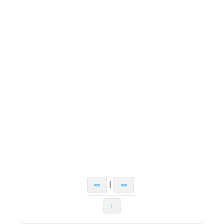
|
<<
>>
↑