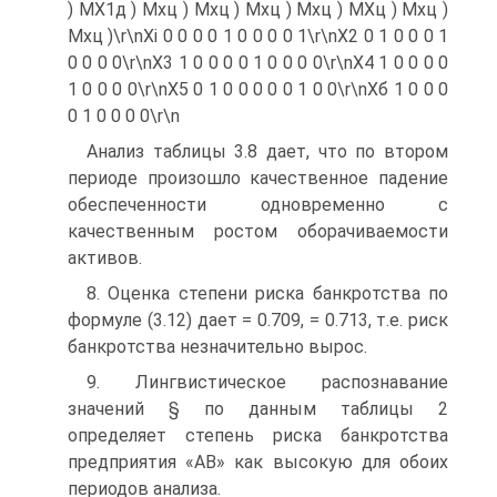
) МХ1д ) Мхц ) Мхц ) Мхц ) Мхц ) МХц ) Мхц )
Мхц )\r\nХі 0 0 0 0 1 0 0 0 0 1\r\nХ2 0 1 0 0 0 1
0 0 0 0\r\nХ3 1 0 0 0 0 1 0 0 0 0\r\nХ4 1 0 0 0 0
1 0 0 0 0\r\nХ5 0 1 0 0 0 0 0 1 0 0\r\nХб 1 0 0 0
0 1 0 0 0 0\r\n
Анализ таблицы 3.8 дает, что по втором
периоде произошло качественное падение
обеспеченности одновременно с
качественным ростом оборачиваемости
активов.
8. Оценка степени риска банкротства по
формуле (3.12) дает = 0.709, = 0.713, т.е. риск
банкротства незначительно вырос.
9. Лингвистическое распознавание
значений § по данным таблицы 2
определяет степень риска банкротства
предприятия «АВ» как высокую для обоих
периодов анализа.