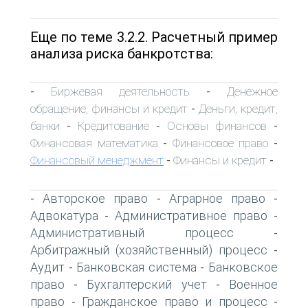
Еще по теме 3.2.2. Расчетный пример
анализа риска банкротства:
Биржевая деятельность
Денежное
-
-
обращение, финансы и кредит
Деньги, кредит,
-
банки
Кредитование
Основы финансов
-
-
-
Финансовая математика
Финансовое право
-
-
Финансовый менеджмент
Финансы и кредит
-
-
Авторское право
Аграрное право
-
-
-
Адвокатура
Административное право
-
-
Административный процесс
-
Арбитражный (хозяйственный) процесс
-
Аудит
Банковская система
Банковское
-
-
право
Бухгалтерский учет
Военное
-
-
право
Гражданское право и процесс
-
-