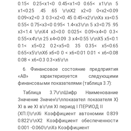
0.15< 0.25<х1<0 0.45<х1<0 0.65< х1\r\n 5
х1<0.25 .45 .65 \r\nХ2 х2<0 0<х2<0.09
0.09<х2<0 .3 0.3<х2<0. 45 0.45<х2\r\nХз хз<0.5
0.55< 0.75<х3<0 0.95< 1.4<х3\r\n 5 х3<0.75 .95
х3<1.4 \r\nХ4 х3<0.0 0.025< 0.09<х4<0 0.3<
0.55<х4\r\n 25 х4<0.09 .3 х4<0.55 \r\nХ5 х5<0.1
0.1< х5<0.2 0.2<х5<0. 35 0.35< х5<0.65
0.65<х5\r\nХб хб<0 0 < х6<0.01 0.01 < х6<0.08
0.08 < х6<0.3 0.3<х6\r\n
6. Финансовое состояние предприятия
«АВ» характеризуется следующими
финансовыми показателями (таблица 3.7):
Таблица 3.7\r\nШифр Наименование
Значение Значен\r\nпоказател показателя Х}
ХІ в ие ХІ в\r\nя ХІ период I ПЕРИОД II
(ХП.І)\r\nХі Коэффициент автономии 0.839
0.822\r\nХ2 Коэффициент обеспеченности
0.001 -0.060\r\nХз Коэффициент