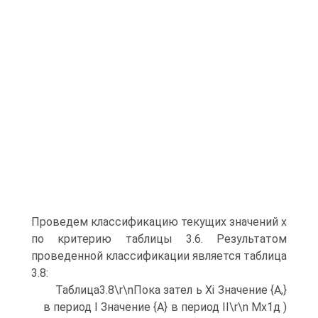
Проведем классификацию текущих значений х
по критерию таблицы 3.6. Результатом
проведенной классификации является таблица
3.8:
Таблица3.8\r\nПока зател ь Хі Значение {А,}
в период I Значение {А} в период II\r\n Мх1д )