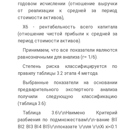
годовом исчислении (отношение выручки
от реализации к средней за период
стоимости активов),
Х6 - рентабельность всего капитала
(отношение чистой прибыли к средней за
период стоимости активов).
Принимаем, что все показатели являются
равнозначными для анализа (г= 1/6).
Степень риска классифицируется по
правилу таблицы 3.2 этапа 4 метода.
Выбранные показатели на основании
предварительного экспертного анализа
получили следующую классификацию
(таблица 3.6):
Таблица 3.6\r\nНаимено Критерий
разбиения по подмножествам\r\n-вание ВІЇ
ВІ2 ВІЗ ВІ4 ВІ5\r\nпоказате \r\nля \r\nХі хі<0.1