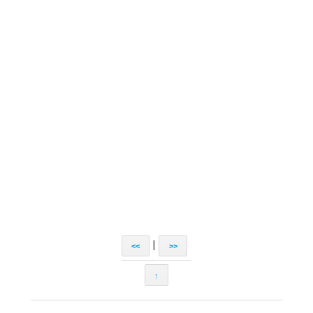
|
<<
>>
↑