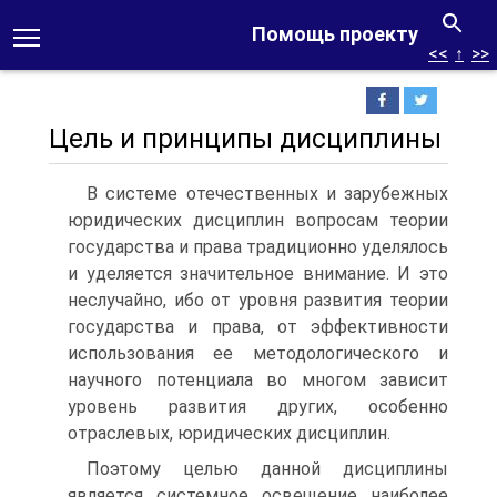
Помощь проекту
<<
↑
>>
Цель и принципы дисциплины
В системе отечественных и зарубежных
юридических дис­циплин вопросам теории
государства и права традиционно уде­лялось
и уделяется значительное внимание. И это
неслучайно, ибо от уровня развития теории
государства и права, от эффек­тивности
использования ее методологического и
научного по­тенциала во многом зависит
уровень развития других, особенно
отраслевых, юридических дисциплин.
Поэтому целью данной дисциплины
является системное ос­вещение наиболее