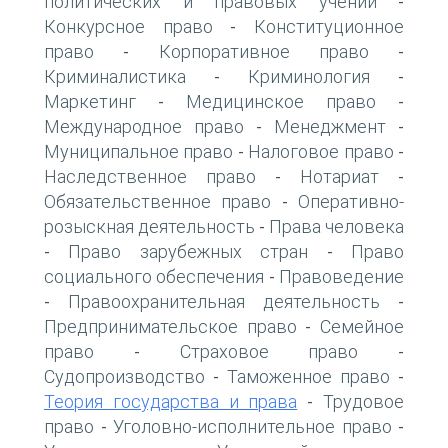
политических и правовых учений
-
Конкурсное право
Конституционное
-
право
Корпоративное право
-
-
Криминалистика
Криминология
-
-
Маркетинг
Медицинское право
-
-
Международное право
Менеджмент
-
-
Муниципальное право
Налоговое право
-
-
Наследственное право
Нотариат
-
-
Обязательственное право
Оперативно-
-
розыскная деятельность
Права человека
-
Право зарубежных стран
Право
-
-
социального обеспечения
Правоведение
-
Правоохранительная деятельность
-
-
Предпринимательское право
Семейное
-
право
Страховое право
-
-
Судопроизводство
Таможенное право
-
-
Теория государства и права
Трудовое
-
право
Уголовно-исполнительное право
-
-