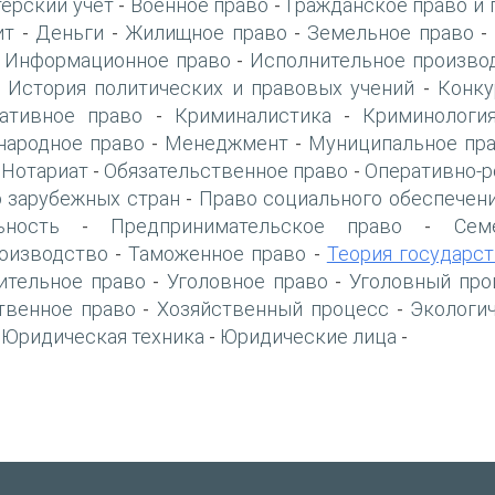
терский учет
Военное право
Гражданское право и 
-
-
ит
Деньги
Жилищное право
Земельное право
-
-
-
-
Информационное право
Исполнительное произво
-
-
История политических и правовых учений
Конку
-
-
ативное право
Криминалистика
Криминологи
-
-
ародное право
Менеджмент
Муниципальное пр
-
-
Нотариат
Обязательственное право
Оперативно-р
-
-
-
 зарубежных стран
Право социального обеспечен
-
ьность
Предпринимательское право
Сем
-
-
оизводство
Таможенное право
Теория государст
-
-
ительное право
Уголовное право
Уголовный про
-
-
твенное право
Хозяйственный процесс
Экологи
-
-
Юридическая техника
Юридические лица
-
-
-