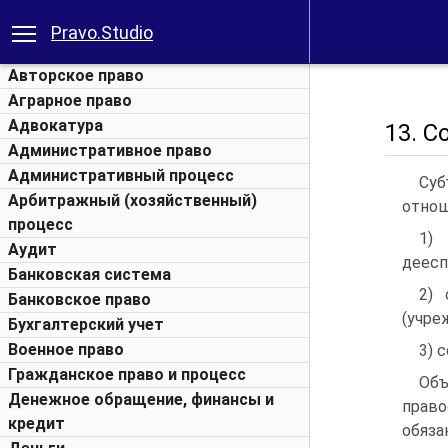
Pravo.Studio
Авторское право
Аграрное право
Адвокатура
13. С
Административное право
Административный процесс
Суб
Арбитражный (хозяйственный)
отнош
процесс
1)
Аудит
деесп
Банковская система
2) 
Банковское право
(учре
Бухгалтерский учет
Военное право
3) 
Гражданское право и процесс
Объ
Денежное обращение, финансы и
право
кредит
обяза