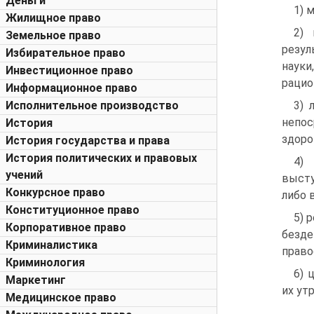
Деньги
1) 
Жилищное право
2) 
Земельное право
резул
Избирательное право
науки
Инвестиционное право
рацио
Информационное право
Исполнительное производство
3) 
непос
История
здоро
История государства и права
История политических и правовых
4) 
учений
высту
Конкурсное право
либо 
Конституционное право
5) 
Корпоративное право
безд
Криминалистика
право
Криминология
6) 
Маркетинг
их ут
Медицинское право