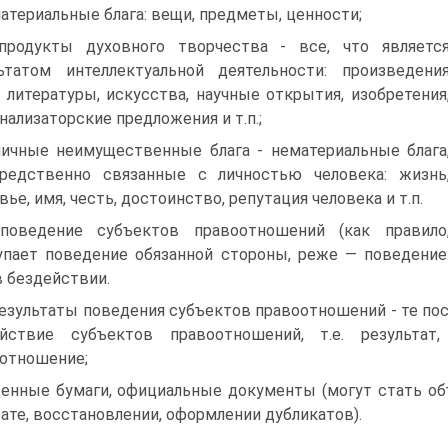
материальные блага: вещи, предметы, ценности;
продукты духовного творчества - все, что являетс
ьтатом интеллектуальной деятельности: произведени
, литературы, искусства, научные открытия, изобретения
нализаторские предложения и т.п.;
личные неимущественные блага - нематериальные блага
редственно связанные с личностью человека: жизнь
вье, имя, честь, достоинство, репутация человека и т.п.
поведение субъектов правоотношений (как правило
пает поведение обязанной стороны, реже — поведение
в бездействии.
результаты поведения субъектов правоотношений - те по
ействие субъектов правоотношений, т.е. результат
отношение;
ценные бумаги, официальные документы (могут стать о
рате, восстановлении, оформлении дубликатов).