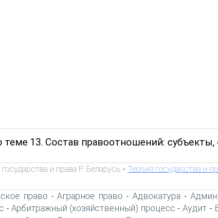
 теме 13. Состав правоотношений: субъекты, 
 государства и права Р. Беларусь
Теория государства и п
-
ское право
Аграрное право
Адвокатура
Админ
-
-
-
с
Арбитражный (хозяйственный) процесс
Аудит
-
-
-