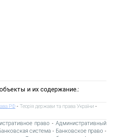
объекты и их содержание.:
рава РФ
Теорія держави та права України
-
-
истративное право
Административный
-
Банковская система
Банковское право
-
-