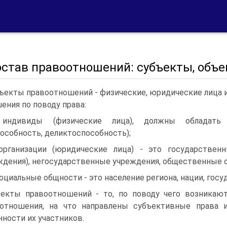
остав правоотношений: субъекты, объе
ъекты правоотношений - физические, юридические лица 
ения по поводу права:
 индивиды (физические лица), должны обладать п
особность, деликтоспособность);
организации (юридические лица) - это государствен
ждения), негосударственные учреждения, общественные о
социальные общности - это население региона, нации, госу
екты правоотношений - то, по поводу чего возникаю
отношения, на что направлены субъективные права 
нности их участников.