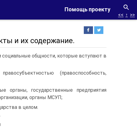
Помощь проекту
<<
↑
>>
кты и их содержание.
и социальные общности, которые вступают в
равосубъектностью (правоспособность,
ные органы, государственные предприятия
рганизации, органы МСУП;
дарства в целом.
т
и