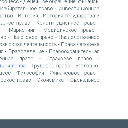
процесс
Денежное обращение, финансы
-
Избирательное право
Инвестиционное
-
дство
История
История государства и
-
-
рсное право
Конституционное право
-
-
я
Маркетинг
Медицинское право
-
-
-
аво
Налоговое право
Наследственное
-
-
озыскная деятельность
Права человека
-
ия
Правоведение
Правоохранительная
-
-
ейное право
Страховое право
-
-
ва и права
Трудовое право
Уголовно-
-
-
цесс
Философия
Финансовое право
-
-
-
ческое право
Экономика
Ювенальное
-
-