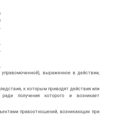
я
я
,
,
,
,
 управомоченной), выраженное в действии,
следствия, к которым приводят действия или
, ради получения которого и возникает
бъектами правоотношений, возникающих при