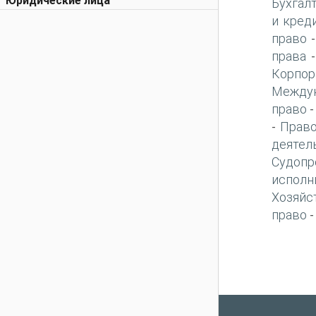
Юридические лица
Бухгал
и кред
право
права
Корпор
Междун
право
Право
-
деятел
Судопр
исполн
Хозяйс
право