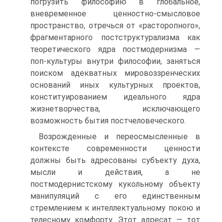
погрузить философию в глобальное,
вневременное ценностно-смысловое
пространство, отречься от «расторопного»,
фрагментарного постструктурализма как
теоретического ядра постмодернизма —
поп-культуры внутри философии, заняться
поиском адекватных мировоззренческих
оснований иных культурных проектов,
конституированием идеального ядра
жизнетворчества, исключающего
возможность бытия постчеловеческого.
Возрожденные и переосмысленные в
контексте современности ценности
должны быть адресованы субъекту духа,
мысли и действия, а не
постмодернистскому кукольному объекту
манипуляций с его единственным
стремлением к интеллектуальному покою и
телесному комфорту. Этот адресат — тот