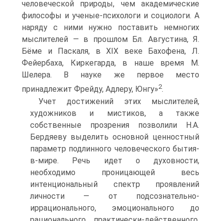
человеческой природы, чем академические
философы и ученые-психологи и социологи. А
наряду с ними нужно поставить немногих
мыслителей — в прошлом Бл. Августина, Я.
Бёме и Паскаля, в XIX веке Бахофена, Л.
Фейербаха, Киркегарда, в наше время М.
Шелера. В науке же первое место
2
принадлежит Фрейду, Адлеру, Юнгу»
.
Учет достижений этих мыслителей,
художников и мистиков, а также
собственные прозрения позволили Н.А.
Бердяеву выделить основной ценностный
параметр подлинного человеческого бытия-
в-мире. Речь идет о духовности,
необходимо проницающей весь
интенциональный спектр проявлений
личности — от подсознательно-
иррационального, эмоционального до
рационального, практически-действенного.