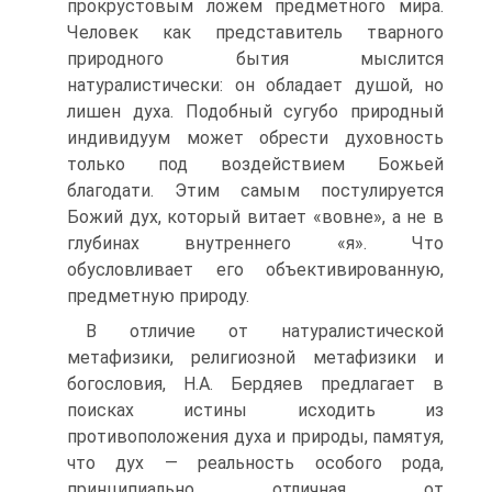
прокрустовым ложем предметного мира.
Человек как представитель тварного
природного бытия мыслится
натуралистически: он обладает душой, но
лишен духа. Подобный сугубо природный
индивидуум может обрести духовность
только под воздействием Божьей
благодати. Этим самым постулируется
Божий дух, который витает «вовне», а не в
глубинах внутреннего «я». Что
обусловливает его объективированную,
предметную природу.
В отличие от натуралистической
метафизики, религиозной метафизики и
богословия, Н.А. Бердяев предлагает в
поисках истины исходить из
противоположения духа и природы, памятуя,
что дух — реальность особого рода,
принципиально отличная от