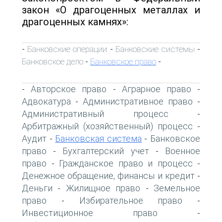
закон «О драгоценных металлах и
драгоценных камнях»:
Банковские операции
Банковские системы
-
-
-
Банковское дело
Банковское право
-
-
Авторское право
Аграрное право
-
-
-
Адвокатура
Административное право
-
-
Административный процесс
-
Арбитражный (хозяйственный) процесс
-
Аудит
Банковская система
Банковское
-
-
право
Бухгалтерский учет
Военное
-
-
право
Гражданское право и процесс
-
-
Денежное обращение, финансы и кредит
-
Деньги
Жилищное право
Земельное
-
-
право
Избирательное право
-
-
Инвестиционное право
-