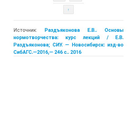
↑
Источник:
Раздъяконова Е.В.. Основы
нормотворчества: курс лекций / Е.В.
Раздъяконова; СИУ. — Новосибирск: изд-во
СибАГС.—2016,— 246 с.. 2016