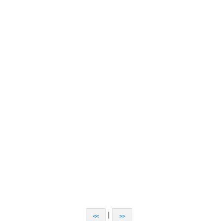
|
<<
>>