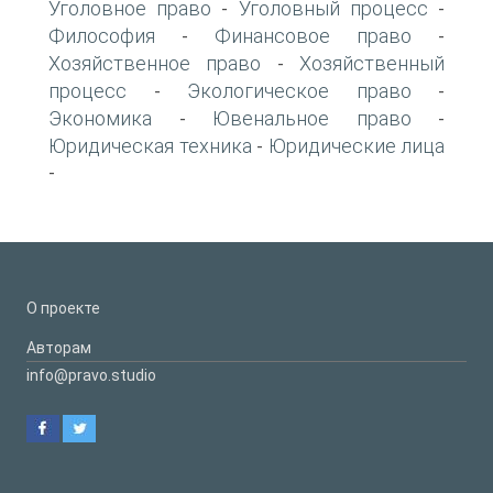
Уголовное право
Уголовный процесс
-
-
Философия
Финансовое право
-
-
Хозяйственное право
Хозяйственный
-
процесс
Экологическое право
-
-
Экономика
Ювенальное право
-
-
Юридическая техника
Юридические лица
-
-
О проекте
Авторам
info@pravo.studio