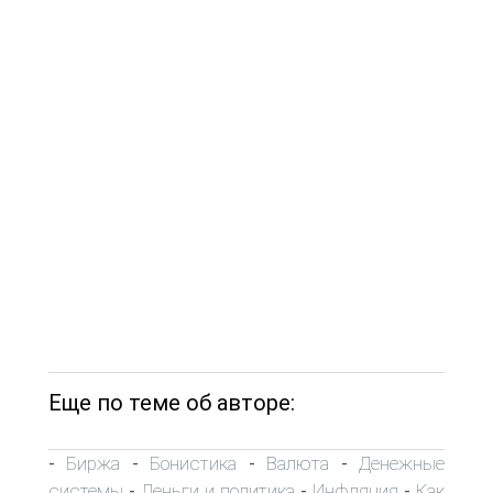
Еще по теме об авторе:
Биржа
Бонистика
Валюта
Денежные
-
-
-
-
системы
Деньги и политика
Инфляция
Как
-
-
-