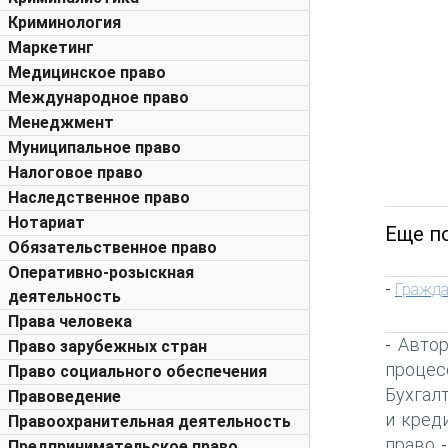
Криминология
Маркетинг
Медицинское право
Международное право
Менеджмент
Муниципальное право
Налоговое право
Наследственное право
Нотариат
Еще п
Обязательственное право
Оперативно-розыскная
Гражда
-
деятельность
Права человека
Автор
-
Право зарубежных стран
процес
Право социального обеспечения
Бухгал
Правоведение
и кред
Правоохранительная деятельность
право
Предпринимательское право