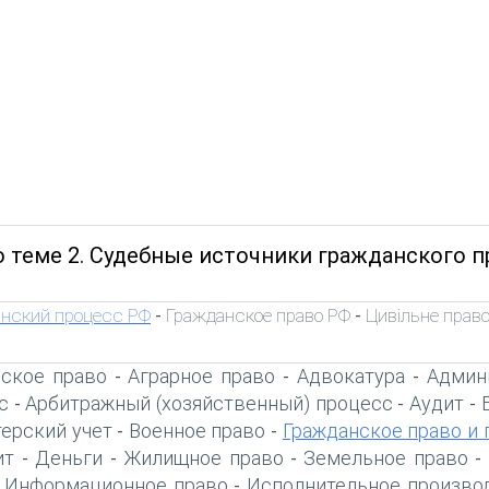
о теме 2. Судебные источники гражданского п
нский процесс РФ
Гражданское право РФ
Цивільне право
-
-
ское право
Аграрное право
Адвокатура
Админ
-
-
-
с
Арбитражный (хозяйственный) процесс
Аудит
-
-
-
терский учет
Военное право
Гражданское право и 
-
-
ит
Деньги
Жилищное право
Земельное право
-
-
-
-
Информационное право
Исполнительное произво
-
-