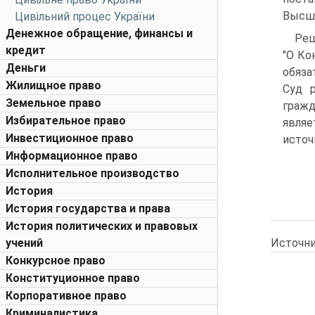
Высше
Цивільний процес України
Денежное обращение, финансы и
Реш
кредит
"О Ко
Деньги
обяза
Жилищное право
Суд 
Земельное право
гражд
Избирательное право
являе
Инвестиционное право
источ
Информационное право
Исполнительное производство
История
История государства и права
История политических и правовых
Источни
учений
Конкурсное право
Конституционное право
Корпоративное право
Криминалистика