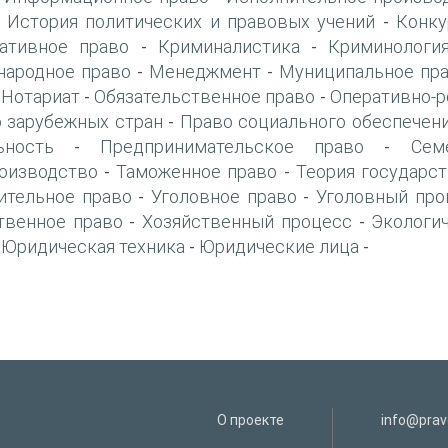
История политических и правовых учений
Конку
-
-
ативное право
Криминалистика
Криминологи
-
-
ародное право
Менеджмент
Муниципальное пр
-
-
Нотариат
Обязательственное право
Оперативно-р
-
-
-
 зарубежных стран
Право социального обеспечен
-
ьность
Предпринимательское право
Сем
-
-
оизводство
Таможенное право
Теория государст
-
-
ительное право
Уголовное право
Уголовный про
-
-
твенное право
Хозяйственный процесс
Экологи
-
-
Юридическая техника
Юридические лица
-
-
-
О проекте
info@prav