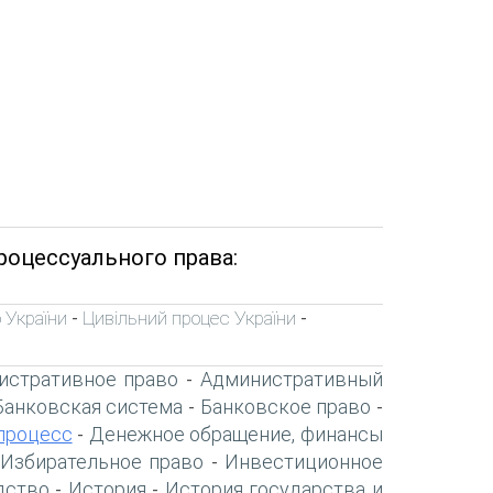
роцессуального права:
 України
Цивільний процес України
-
-
истративное право
Административный
-
Банковская система
Банковское право
-
-
процесс
Денежное обращение, финансы
-
Избирательное право
Инвестиционное
-
дство
История
История государства и
-
-