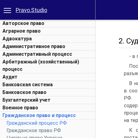
Pravo.Studio
Авторское право
Аграрное право
Адвокатура
2. С
Административное право
Административный процесс
- в
Арбитражный (хозяйственный)
По
процесс
разъя
Аудит
В н
Банковская система
в соо
Банковское право
РФ. 
Бухгалтерский учет
соде
Военное право
проце
Гражданское право и процесс
на те
Гражданский процесс РФ
К с
Гражданское право РФ
пост
Цивільне право України