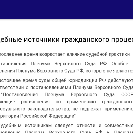
удебные источники гражданского проце
 последнее время возрастает влияние судебной практики.
становления Пленума Верховного Суда РФ. Особое
снения Пленума Верховного Суда РФ, которые не являются
астоящее время суды общей юрисдикции РФ действую
тветствии с постановлениями Пленума Верховного Суд
"Постановления Пленума Верховного Суда СССР
ржащие разъяснения по применению гражданског
ссуального законодательства, не подлежат применени
рритории Российской Федерации"
удебным источникам следует отнести и совместны
ановления Пленума Верховного Суда РФ и Пленум