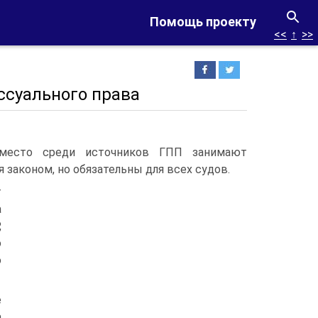
Помощь проекту
<<
↑
>>
ссуального права
 место среди источников ГПП занимают
 законом, но обязательны для всех судов.
т
а
,
о
ю
е
а