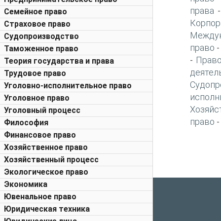
права
Семейное право
Корпор
Страховое право
Междун
Судопроизводство
право
Таможенное право
Право
-
Теория государства и права
деятел
Трудовое право
Судопр
Уголовно-исполнительное право
исполн
Уголовное право
Хозяйс
Уголовный процесс
право
Философия
Финансовое право
Хозяйственное право
Хозяйственный процесс
Экологическое право
Экономика
Ювенальное право
Юридическая техника