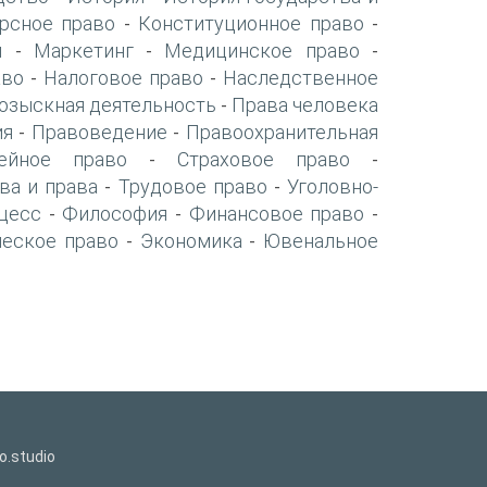
рсное право
Конституционное право
-
-
я
Маркетинг
Медицинское право
-
-
-
аво
Налоговое право
Наследственное
-
-
озыскная деятельность
Права человека
-
ия
Правоведение
Правоохранительная
-
-
ейное право
Страховое право
-
-
ва и права
Трудовое право
Уголовно-
-
-
цесс
Философия
Финансовое право
-
-
-
ческое право
Экономика
Ювенальное
-
-
o.studio