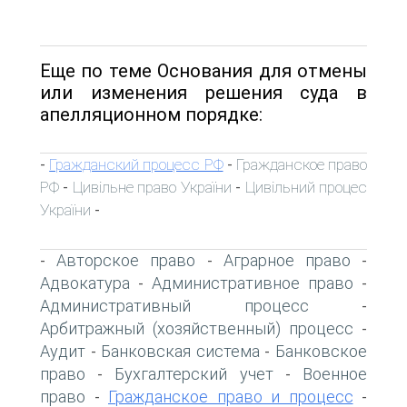
Еще по теме Основания для отмены
или изменения решения суда в
апелляционном порядке:
Гражданский процесс РФ
Гражданское право
-
-
РФ
Цивільне право України
Цивільний процес
-
-
України
-
Авторское право
Аграрное право
-
-
-
Адвокатура
Административное право
-
-
Административный процесс
-
Арбитражный (хозяйственный) процесс
-
Аудит
Банковская система
Банковское
-
-
право
Бухгалтерский учет
Военное
-
-
право
Гражданское право и процесс
-
-