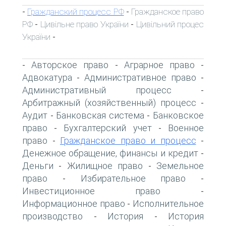
Гражданский процесс РФ
Гражданское право
-
-
РФ
Цивільне право України
Цивільний процес
-
-
України
-
Авторское право
Аграрное право
-
-
-
Адвокатура
Административное право
-
-
Административный процесс
-
Арбитражный (хозяйственный) процесс
-
Аудит
Банковская система
Банковское
-
-
право
Бухгалтерский учет
Военное
-
-
право
Гражданское право и процесс
-
-
Денежное обращение, финансы и кредит
-
Деньги
Жилищное право
Земельное
-
-
право
Избирательное право
-
-
Инвестиционное право
-
Информационное право
Исполнительное
-
производство
История
История
-
-