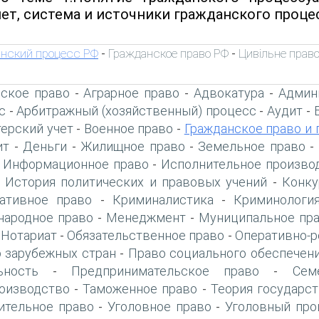
ет, система и источники гражданского процес
нский процесс РФ
Гражданское право РФ
Цивільне право
-
-
ское право
Аграрное право
Адвокатура
Админ
-
-
-
с
Арбитражный (хозяйственный) процесс
Аудит
-
-
-
терский учет
Военное право
Гражданское право и 
-
-
ит
Деньги
Жилищное право
Земельное право
-
-
-
-
Информационное право
Исполнительное произво
-
-
История политических и правовых учений
Конку
-
-
ативное право
Криминалистика
Криминологи
-
-
ародное право
Менеджмент
Муниципальное пр
-
-
Нотариат
Обязательственное право
Оперативно-р
-
-
-
 зарубежных стран
Право социального обеспечен
-
ьность
Предпринимательское право
Сем
-
-
оизводство
Таможенное право
Теория государст
-
-
ительное право
Уголовное право
Уголовный про
-
-