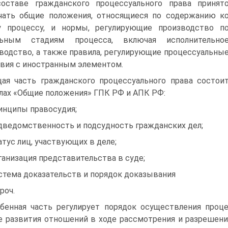
оставе гражданского процессуального права принят
чать общие положения, относящиеся по содержанию к
у процессу, и нормы, регулирующие производство п
льным стадиям процесса, включая исполнительно
водство, а также правила, регулирующие процессуальны
вия с иностранным элементом.
ая часть гражданского процессуального права состои
лах «Общие положения» ГПК РФ и АПК РФ:
ринципы правосудия;
одведомственность и подсудность гражданских дел;
татус лиц, участвующих в деле;
рганизация представительства в суде;
истема доказательств и порядок доказывания
проч.
бенная часть регулирует порядок осуществления проц
е развития отношений в ходе рассмотрения и разрешен