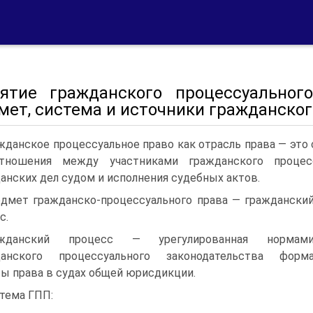
нятие гражданского процессуальног
ет, система и источники гражданског
жданское процессуальное право как отрасль права — это
отношения между участниками гражданского проце
анских дел судом и исполнения судебных актов.
дмет гражданско-процессуального права — граждански
с.
ажданский процесс — урегулированная нормам
данского процессуального законодательства форм
ы права в судах общей юрисдикции.
тема ГПП: