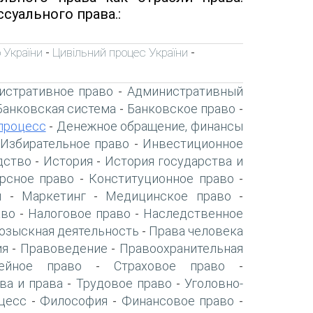
суального права.:
 України
Цивільний процес України
-
-
истративное право
Административный
-
Банковская система
Банковское право
-
-
процесс
Денежное обращение, финансы
-
Избирательное право
Инвестиционное
-
дство
История
История государства и
-
-
рсное право
Конституционное право
-
-
я
Маркетинг
Медицинское право
-
-
-
аво
Налоговое право
Наследственное
-
-
озыскная деятельность
Права человека
-
ия
Правоведение
Правоохранительная
-
-
ейное право
Страховое право
-
-
ва и права
Трудовое право
Уголовно-
-
-
цесс
Философия
Финансовое право
-
-
-