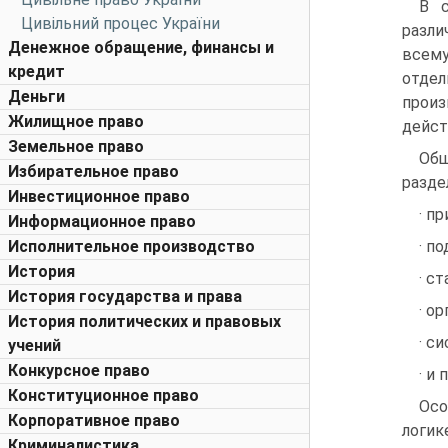
В с
Цивільний процес України
разли
Денежное обращение, финансы и
всем
кредит
отде
Деньги
произ
Жилищное право
дейст
Земельное право
Общ
Избирательное право
разде
Инвестиционное право
· п
Информационное право
Исполнительное производство
· п
История
· с
История государства и права
· о
История политических и правовых
· с
учений
Конкурсное право
· и 
Конституционное право
Осо
Корпоративное право
логик
Криминалистика