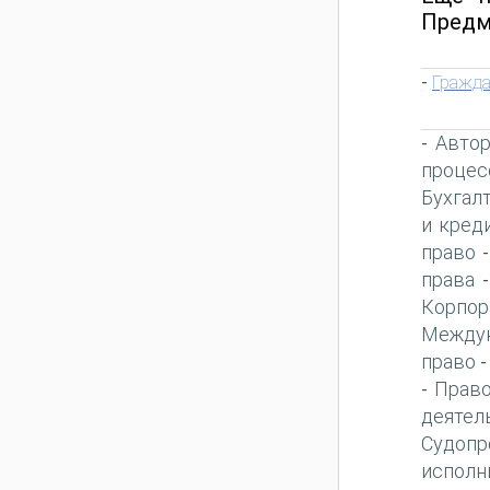
Предм
Гражда
-
Автор
-
процес
Бухгал
и кред
право
права
Корпор
Междун
право
Право
-
деятел
Судопр
исполн