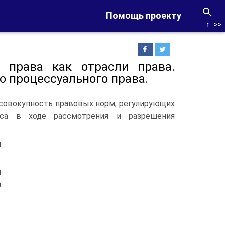
Помощь проекту
↑
>>
о права как отрасли права.
о процессуального права.
 совокупность правовых норм, регулирующих
сса в ходе рассмотрения и разрешения
й
и
а