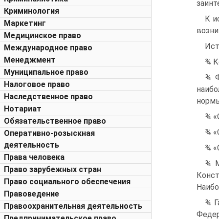
заинт
Криминология
К и
Маркетинг
возни
Медицинское право
Ист
Международное право
Менеджмент
¾ К
Муниципальное право
¾ Ф
Налоговое право
наибо
Наследственное право
нормы
Нотариат
¾ «
Обязательственное право
¾ «
Оперативно-розыскная
деятельность
¾ «
Права человека
¾ М
Право зарубежных стран
Конст
Право социального обеспечения
Наибо
Правоведение
¾ Г
Правоохранительная деятельность
Федер
Предпринимательское право