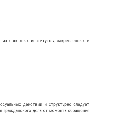
о
о
о
е
е
т из основных институтов, закрепленных в
ессуальных действий и структурно следует
ия гражданского дела от момента обращения