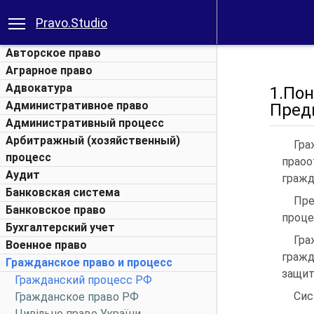
Pravo.Studio
Авторское право
Аграрное право
Адвокатура
1.По
Административное право
Предм
Административный процесс
Арбитражный (хозяйственный)
Гра
процесс
прао
Аудит
гражд
Банковская система
Пре
Банковское право
проце
Бухгалтерский учет
Гр
Военное право
граж
Гражданское право и процесс
защит
Гражданский процесс РФ
Сис
Гражданское право РФ
Цивільне право України