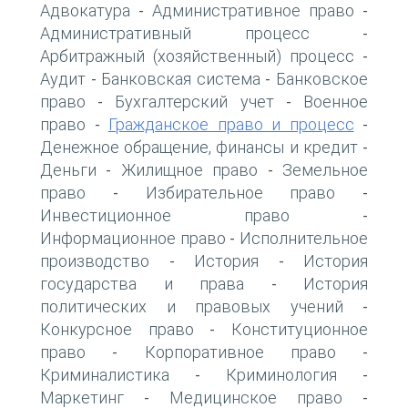
Адвокатура
Административное право
-
-
Административный процесс
-
Арбитражный (хозяйственный) процесс
-
Аудит
Банковская система
Банковское
-
-
право
Бухгалтерский учет
Военное
-
-
право
Гражданское право и процесс
-
-
Денежное обращение, финансы и кредит
-
Деньги
Жилищное право
Земельное
-
-
право
Избирательное право
-
-
Инвестиционное право
-
Информационное право
Исполнительное
-
производство
История
История
-
-
государства и права
История
-
политических и правовых учений
-
Конкурсное право
Конституционное
-
право
Корпоративное право
-
-
Криминалистика
Криминология
-
-
Маркетинг
Медицинское право
-
-