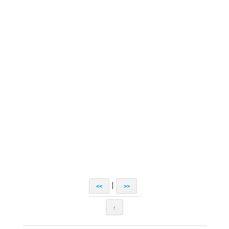
|
<<
>>
↑