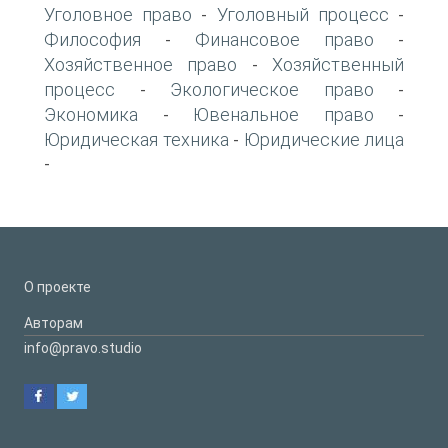
Уголовное право
Уголовный процесс
-
-
Философия
Финансовое право
-
-
Хозяйственное право
Хозяйственный
-
процесс
Экологическое право
-
-
Экономика
Ювенальное право
-
-
Юридическая техника
Юридические лица
-
-
О проекте
Авторам
info@pravo.studio