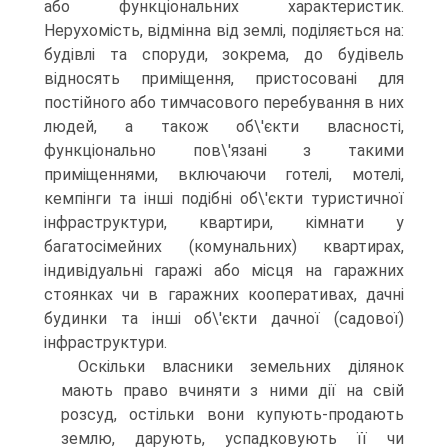
або функціональ­них характеристик.
Нерухомість, відмінна від землі, поділяється на:
будівлі та споруди, зокрема, до будівель
відносять приміщення, пристосовані для
постійного або тимчасового перебування в них
людей, а також об\'єкти власності,
функціонально пов\'язані з такими
приміщеннями, включаючи готелі, мотелі,
кемпінги та інші подібні об\'єкти туристичної
інфраструктури, квартири, кімнати у
багатосімейних (комунальних) квартирах,
індивідуальні гаражі або місця на гаражних
стоянках чи в гаражних коопера­тивах, дачні
будинки та інші об\'єкти дачної (садової)
інфра­структури.
Оскільки власники земельних ділянок
мають право вчиняти з ними дії на свій
розсуд, остільки вони купують-продають
землю, дарують, успадковують її чи