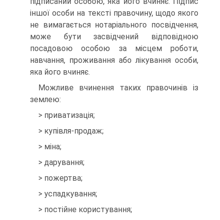
підписаний особою, яка його вчиняє. Підпис
іншої особи на тексті правочину, щодо якого
не вимагається нотаріального посвідчення,
може бути засвідчений відповідною
посадовою особою за місцем роботи,
навчання, проживання або лікування особи,
яка його вчиняє.
Можливе вчинення таких правочинів із
землею:
> приватизація;
> купівля-продаж;
> міна;
> дарування;
> пожертва;
> успадкування;
> постійне користування;