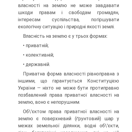
власності на землю не може завдавати
шкоди правам і свободам громадян,
інтересам суспільства, погіршувати
екологічну ситуацію і природні якості землі.
Власність на землю є у трьох формах:
• приватній;
• колективній;
• державній.
Приватна форма власності рівноправна з
іншими, що гаран­тується Конституцією
України — ніхто не може бути протиправно
позбавлений права приватної власності на
землю, воно є непоруш­ним.
Об\'єктом права приватної власності на
землю є поверхневий (ґрунтовий) шар у
межах земельної ділянки, водні об\'єкти,