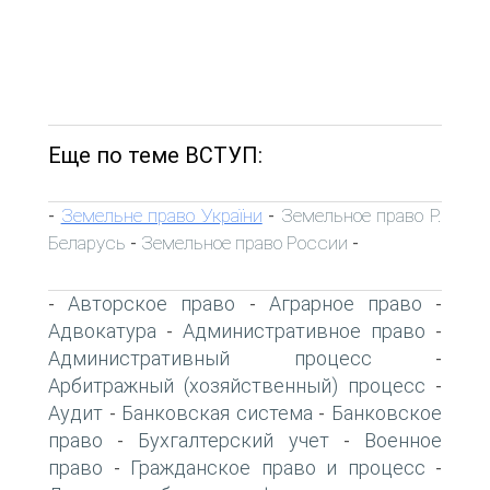
Еще по теме ВСТУП:
Земельне право України
Земельное право Р.
-
-
Беларусь
Земельное право России
-
-
Авторское право
Аграрное право
-
-
-
Адвокатура
Административное право
-
-
Административный процесс
-
Арбитражный (хозяйственный) процесс
-
Аудит
Банковская система
Банковское
-
-
право
Бухгалтерский учет
Военное
-
-
право
Гражданское право и процесс
-
-