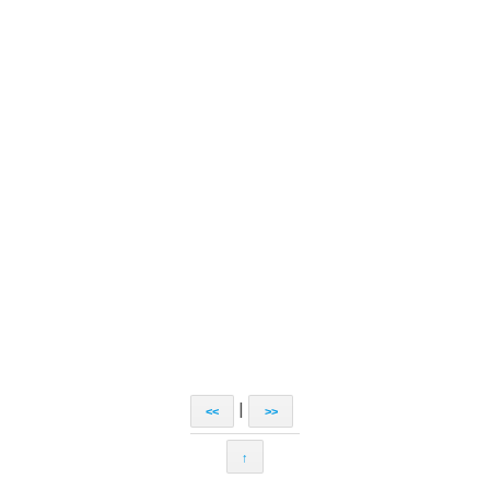
|
<<
>>
↑