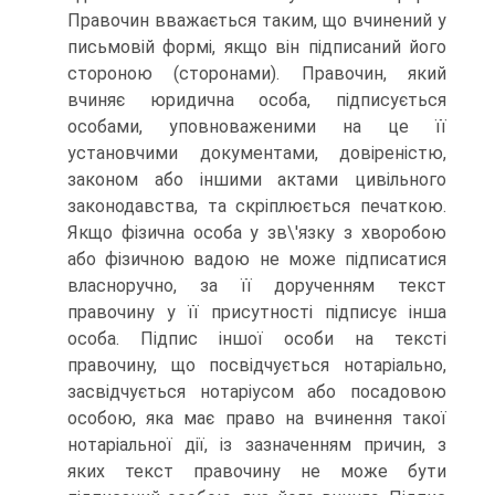
Правочин вважається таким, що вчинений у
письмовій формі, якщо він підписаний його
стороною (сторонами). Правочин, який
вчиняє юридична особа, підписується
особами, уповноваженими на це її
установчими документами, довіреністю,
законом або іншими актами цивільного
законодавства, та скріп­люється печаткою.
Якщо фізична особа у зв\'язку з хворобою
або фізичною вадою не може підписатися
власноручно, за її дорученням текст
правочину у її присутності підписує інша
особа. Підпис іншої особи на тексті
правочину, що посвідчується нотаріально,
засвідчується нотаріусом або посадовою
особою, яка має право на вчинення такої
нотаріальної дії, із зазначенням причин, з
яких текст правочину не може бути