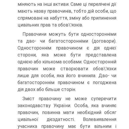
міняють на інші активи. Саме ці перелічені дії
мають назву правочинів, тобто дій особи, що
спрямовані на набуття, зміну або припинення
цивільних прав та обов\'язків.
Правочини можуть бути односторонніми
та дво- чи багато­сторонніми (договори).
Одностороннім правочином є дія однієї
сторони, яка може бути представлена
однією або кількома особами. Односторонній
правочин може створювати обов\'язки
лише для особи, яка його вчинила. Дво- чи
багатостороннім правочином є погоджена
дія двох або більше сторін.
Зміст правочину не може суперечити
законодавству України. Особа, яка вчиняє
правочин, повинна мати необхідний обсяг
цивільної дієздатності. Волевиявлення
учасника правочину має бути вільним і