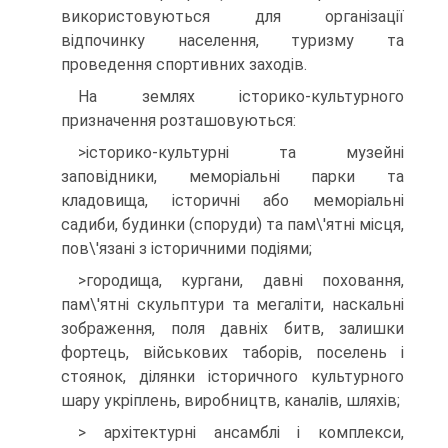
використовуються для організації
відпочинку населення, туризму та
проведення спортив­них заходів.
На землях історико-культурного
призначення розташо­вуються:
>історико-культурні та музейні
заповідники, меморіальні парки та
кладовища, історичні або меморіальні
садиби, будинки (споруди) та пам\'ятні місця,
пов\'язані з історичними подіями;
>городища, кургани, давні поховання,
пам\'ятні скульптури та мегаліти, наскальні
зображення, поля давніх битв, залишки
фортець, військових таборів, поселень і
стоянок, ділянки історич­ного культурного
шару укріплень, виробництв, каналів, шляхів;
> архітектурні ансамблі і комплекси,