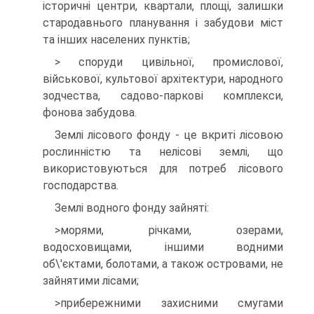
історичні центри, квартали, площі, залишки
стародавнього планування і забудови міст
та інших населених пунктів;
> споруди цивільної, промислової,
військової, культової архі­тектури, народного
зодчества, садово-паркові комплекси,
фонова забудова.
Землі лісового фонду - це вкриті лісовою
рослинністю та нелісові землі, що
використовуються для потреб лісового
госпо­дарства.
Землі водного фонду зайняті:
>морями, річками, озерами,
водосховищами, іншими водними
об\'єктами, болотами, а також островами, не
зайнятими лісами;
>прибережними захисними смугами