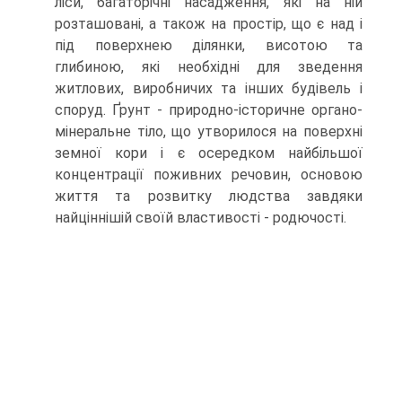
ліси, багаторічні насадження, які на ній
розташовані, а також на простір, що є над і
під поверхнею ділянки, висотою та
глибиною, які необхідні для зведення
житлових, виробничих та інших будівель і
споруд. Ґрунт - природно-історичне органо-
мінеральне тіло, що утворилося на поверхні
земної кори і є осередком найбільшої
концентрації поживних речовин, основою
життя та розвитку людства завдяки
найціннішій своїй властивості - родючості.