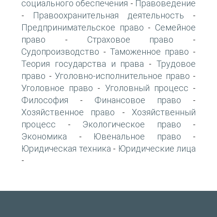
социального обеспечения
Правоведение
-
Правоохранительная деятельность
-
-
Предпринимательское право
Семейное
-
право
Страховое право
-
-
Судопроизводство
Таможенное право
-
-
Теория государства и права
Трудовое
-
право
Уголовно-исполнительное право
-
-
Уголовное право
Уголовный процесс
-
-
Философия
Финансовое право
-
-
Хозяйственное право
Хозяйственный
-
процесс
Экологическое право
-
-
Экономика
Ювенальное право
-
-
Юридическая техника
Юридические лица
-
-