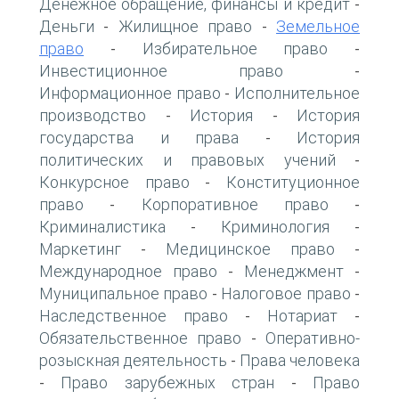
Денежное обращение, финансы и кредит
-
Деньги
Жилищное право
Земельное
-
-
право
Избирательное право
-
-
Инвестиционное право
-
Информационное право
Исполнительное
-
производство
История
История
-
-
государства и права
История
-
политических и правовых учений
-
Конкурсное право
Конституционное
-
право
Корпоративное право
-
-
Криминалистика
Криминология
-
-
Маркетинг
Медицинское право
-
-
Международное право
Менеджмент
-
-
Муниципальное право
Налоговое право
-
-
Наследственное право
Нотариат
-
-
Обязательственное право
Оперативно-
-
розыскная деятельность
Права человека
-
Право зарубежных стран
Право
-
-