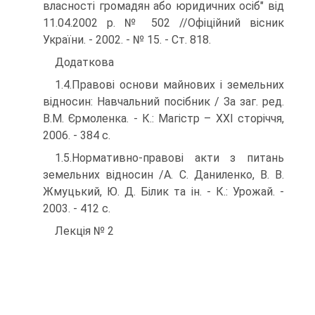
власності громадян або юридичних осіб" від
11.04.2002 р. № 502 //Офіційний вісник
України. - 2002. - № 15. - Ст. 818.
Додаткова
1.4.Правові основи майнових і земельних
відносин: Навчаль­ний посібник / За заг. ред.
В.М. Єрмоленка. - К.: Магістр – XXI сторіччя,
2006. - 384 с.
1.5.Нормативно-правові акти з питань
земельних відносин /А. С. Даниленко, В. В.
Жмуцький, Ю. Д. Білик та ін. - К.: Урожай. -
2003. - 412 с.
Лекція № 2