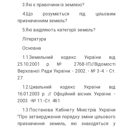
3.Які є правочини із землею?
4.Що розуміється під цільовим
призначенням земель?
5.Які виділяють категорії земель?
Література
Основна
1.1.Земельний кодекс України від
25.10.2001 р. № 2768-ІП//Відомості
Верховної Ради України. - 2002. - № 3-4. - Ст.
27.
1.2.Цивільний кодекс України від
16.01.2003 р. // Офіційний вісник України. -
2003. -№ 11.-Ст. 461.
1.3.Постанова Кабінету Міністрів України
"Про затвердження порядку зміни цільового
призначення земель, які знаходяться у