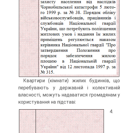
Квартири (кімнати) жилих будинків, що
перебувають у державній і колектив­ній
власності, можуть надаватися громадянам у
користування на підставі:
4.