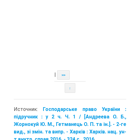
|
>>
↑
Источник:
Господарське право України :
підручник : у 2 ч. Ч. 1 / [Андреева О. Б.,
Жорнокуй Ю. М., Гетманець О. П. та ін.]. - 2-ге
вид., зі змін. та випр. - Харків : Харків. нац. ун-
т внутр. справ,2016. - 324 с.. 2016