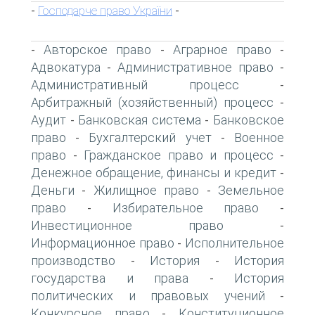
Господарче право України
-
-
Авторское право
Аграрное право
-
-
-
Адвокатура
Административное право
-
-
Административный процесс
-
Арбитражный (хозяйственный) процесс
-
Аудит
Банковская система
Банковское
-
-
право
Бухгалтерский учет
Военное
-
-
право
Гражданское право и процесс
-
-
Денежное обращение, финансы и кредит
-
Деньги
Жилищное право
Земельное
-
-
право
Избирательное право
-
-
Инвестиционное право
-
Информационное право
Исполнительное
-
производство
История
История
-
-
государства и права
История
-
политических и правовых учений
-
Конкурсное право
Конституционное
-