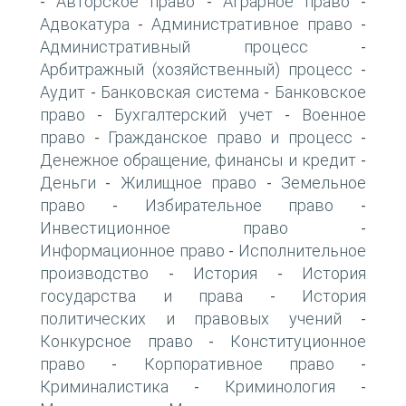
Авторское право
Аграрное право
-
-
-
Адвокатура
Административное право
-
-
Административный процесс
-
Арбитражный (хозяйственный) процесс
-
Аудит
Банковская система
Банковское
-
-
право
Бухгалтерский учет
Военное
-
-
право
Гражданское право и процесс
-
-
Денежное обращение, финансы и кредит
-
Деньги
Жилищное право
Земельное
-
-
право
Избирательное право
-
-
Инвестиционное право
-
Информационное право
Исполнительное
-
производство
История
История
-
-
государства и права
История
-
политических и правовых учений
-
Конкурсное право
Конституционное
-
право
Корпоративное право
-
-
Криминалистика
Криминология
-
-