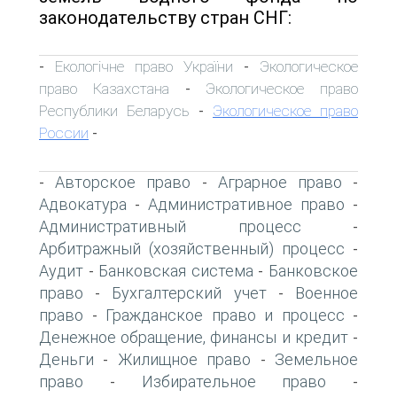
законодательству стран СНГ:
Екологічне право України
Экологическое
-
-
право Казахстана
Экологическое право
-
Республики Беларусь
Экологическое право
-
России
-
Авторское право
Аграрное право
-
-
-
Адвокатура
Административное право
-
-
Административный процесс
-
Арбитражный (хозяйственный) процесс
-
Аудит
Банковская система
Банковское
-
-
право
Бухгалтерский учет
Военное
-
-
право
Гражданское право и процесс
-
-
Денежное обращение, финансы и кредит
-
Деньги
Жилищное право
Земельное
-
-
право
Избирательное право
-
-