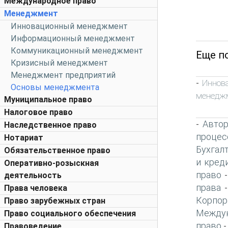
Международное право
Менеджмент
Инновационный менеджмент
Информационный менеджмент
Коммуникационный менеджмент
Еще п
Кризисный менеджмент
Менеджмент предприятий
Иннов
-
Основы менеджмента
менедж
Муниципальное право
Налоговое право
Автор
-
Наследственное право
процес
Нотариат
Бухгал
Обязательственное право
и кред
Оперативно-розыскная
право
деятельность
права
Права человека
Корпор
Право зарубежных стран
Междун
Право социального обеспечения
право
Правоведение