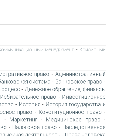
Коммуникационный менеджмент
Кризисный
-
истративное право
Административный
-
Банковская система
Банковское право
-
-
процесс
Денежное обращение, финансы
-
Избирательное право
Инвестиционное
-
дство
История
История государства и
-
-
рсное право
Конституционное право
-
-
я
Маркетинг
Медицинское право
-
-
-
аво
Налоговое право
Наследственное
-
-
озыскная деятельность
Права человека
-