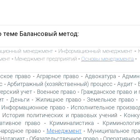
о теме Балансовый метод:
ационный менеджмент
Информационный менеджмент
-
-
мент
Менеджмент предприятий
Основы менеджмента
-
-
-
ское право
Аграрное право
Адвокатура
Админ
-
-
-
с
Арбитражный (хозяйственный) процесс
Аудит
-
-
-
терский учет
Военное право
Гражданское право и 
-
-
ит
Деньги
Жилищное право
Земельное право
-
-
-
-
Информационное право
Исполнительное произво
-
-
История политических и правовых учений
Конку
-
-
ативное право
Криминалистика
Криминологи
-
-
ародное право
Менеджмент
Муниципальное пр
-
-
Нотариат
Обязательственное право
Оперативно-р
-
-
-