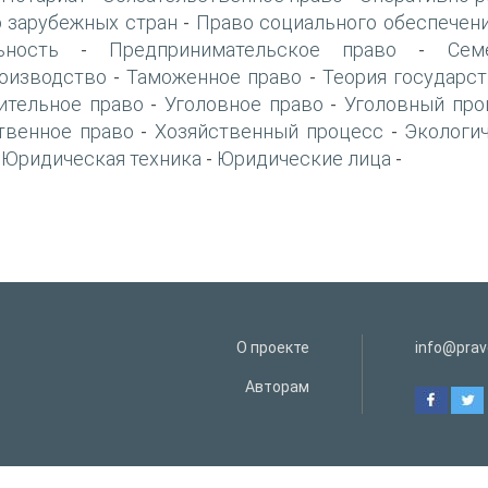
 зарубежных стран
Право социального обеспечен
-
ьность
Предпринимательское право
Сем
-
-
оизводство
Таможенное право
Теория государст
-
-
ительное право
Уголовное право
Уголовный про
-
-
твенное право
Хозяйственный процесс
Экологи
-
-
Юридическая техника
Юридические лица
-
-
-
О проекте
info@prav
Авторам