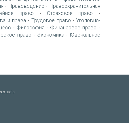
ия
Правоведение
Правоохранительная
-
-
ейное право
Страховое право
-
-
ва и права
Трудовое право
Уголовно-
-
-
цесс
Философия
Финансовое право
-
-
-
ческое право
Экономика
Ювенальное
-
-
o.studio