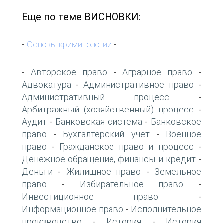
Еще по теме ВИСНОВКИ:
Основы криминологии
-
-
Авторское право
Аграрное право
-
-
-
Адвокатура
Административное право
-
-
Административный процесс
-
Арбитражный (хозяйственный) процесс
-
Аудит
Банковская система
Банковское
-
-
право
Бухгалтерский учет
Военное
-
-
право
Гражданское право и процесс
-
-
Денежное обращение, финансы и кредит
-
Деньги
Жилищное право
Земельное
-
-
право
Избирательное право
-
-
Инвестиционное право
-
Информационное право
Исполнительное
-
производство
История
История
-
-