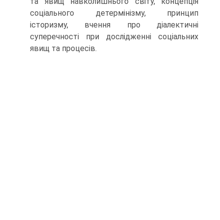
та явищ навколишнього світу, концепція
соціального детермінізму, принцип
історизму, вчення про діалектичні
суперечності при дослідженні соціальних
явищ та процесів.