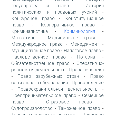
государства и права
История
-
политических и правовых учений
-
Конкурсное право
Конституционное
-
право
Корпоративное право
-
-
Криминалистика
Криминология
-
-
Маркетинг
Медицинское право
-
-
Международное право
Менеджмент
-
-
Муниципальное право
Налоговое право
-
-
Наследственное право
Нотариат
-
-
Обязательственное право
Оперативно-
-
розыскная деятельность
Права человека
-
Право зарубежных стран
Право
-
-
социального обеспечения
Правоведение
-
Правоохранительная деятельность
-
-
Предпринимательское право
Семейное
-
право
Страховое право
-
-
Судопроизводство
Таможенное право
-
-
Теория государства и права
Трудовое
-