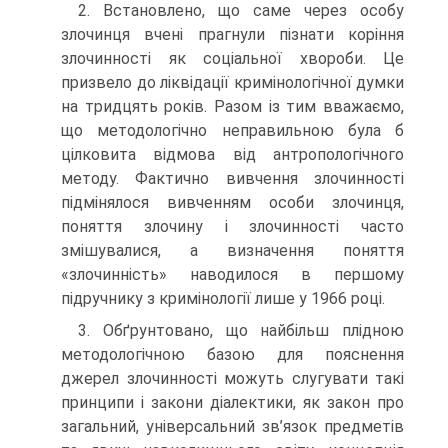
2. Встановлено, що саме через особу
злочинця вчені прагнули пізнати коріння
злочинності як соціальної хвороби. Це
призвело до ліквідації кримінологічної думки
на тридцять років. Разом із тим вважаємо,
що методологічно неправильною була б
цілковита відмова від антропологічного
методу. Фактично вивчення злочинності
підмінялося вивченням особи злочинця,
поняття злочину і злочинності часто
змішувалися, а визначення поняття
«злочинність» наводилося в першому
підручнику з кримінології лише у 1966 році.
3. Обґрунтовано, що найбільш плідною
методологічною базою для пояснення
джерел злочинності можуть слугувати такі
принципи і закони діалектики, як закон про
загальний, універсальний зв’язок предметів