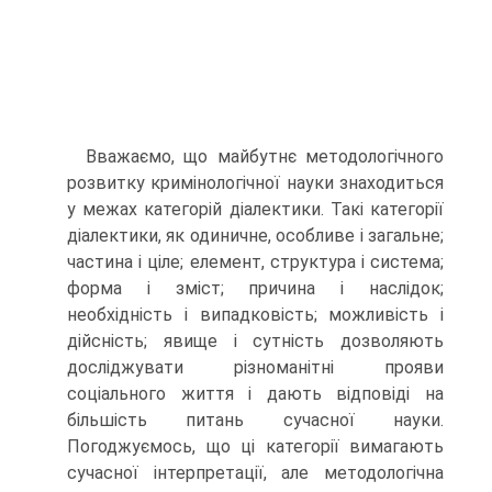
Вважаємо, що майбутнє методологічного
розвитку кримінологічної науки знаходиться
у межах категорій діалектики. Такі категорії
діалектики, як одиничне, особливе і загальне;
частина і ціле; елемент, структура і система;
форма і зміст; причина і наслідок;
необхідність і випадковість; можливість і
дійсність; явище і сутність дозволяють
досліджувати різноманітні прояви
соціального життя і дають відповіді на
більшість питань сучасної науки.
Погоджуємось, що ці категорії вимагають
сучасної інтерпретації, але методологічна