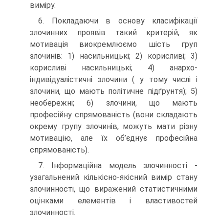
виміру.
6. Покладаючи в основу класифікації
злочинних проявів такий критерій, як
мотивація виокремлюємо шість груп
злочинів: 1) насильницькі; 2) корисливі; 3)
корисливі насильницькі; 4) анархо-
індивідуалістичні злочини ( у тому числі і
злочини, що мають політичне підґрунтя); 5)
необережні; 6) злочини, що мають
професійну спрямованість (вони складають
окрему групу злочинів, можуть мати різну
мотивацію, але їх об’єднує професійна
спрямованість).
7. Інформаційна модель злочинності -
узагальнений кількісно-якісний вимір стану
злочинності, що виражений статистичними
оцінками елементів і властивостей
злочинності.