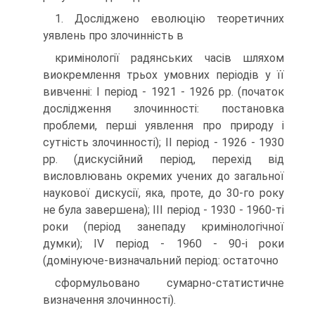
1. Досліджено еволюцію теоретичних
уявлень про злочинність в
кримінології радянських часів шляхом
виокремлення трьох умовних періодів у її
вивченні: І період - 1921 - 1926 рр. (початок
дослідження злочинності: постановка
проблеми, перші уявлення про природу і
сутність злочинності); ІІ період - 1926 - 1930
рр. (дискусійний період, перехід від
висловлювань окремих учених до загальної
наукової дискусії, яка, проте, до 30-го року
не була завершена); ІІІ період - 1930 - 1960-ті
роки (період занепаду кримінологічної
думки); IV період - 1960 - 90-і роки
(домінуюче-визначальний період: остаточно
сформульовано сумарно-статистичне
визначення злочинності).