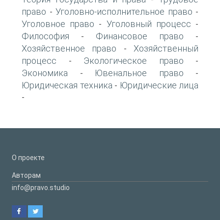
право
Уголовно-исполнительное право
-
-
Уголовное право
Уголовный процесс
-
-
Философия
Финансовое право
-
-
Хозяйственное право
Хозяйственный
-
процесс
Экологическое право
-
-
Экономика
Ювенальное право
-
-
Юридическая техника
Юридические лица
-
-
О проекте
Авторам
info@pravo.studio