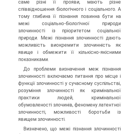
саме різні її прояви, мають різне
співвідношення біологічного і соціального. А
тому глибина її пізнання повинна бути на
межі соціально-біологічної природи
злочинності із пріоритетом соціальної
природи. Межі пізнання злочинності дають
можливість виокремити злочинність як
явище і обмежити її кількісно-якісними
показниками.
До проблеми визначення меж пізнання
злочинності включаємо питання про місце і
функції злочинності у сучасному суспільстві,
розуміння злочинності як кримінальної
практики людей, кримінальної
обумовленості злочинів, феномену латентної
злочинності, можливості боротьби із
явищем злочинності.
Визначено, що межі пізнання злочинності