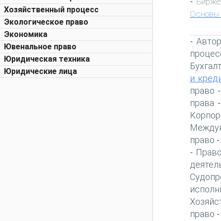
Бирже
-
Хозяйственный процесс
Основы
Экологическое право
Экономика
Автор
-
Ювенальное право
процес
Юридическая техника
Бухгал
Юридические лица
и кред
право
права
Корпор
Междун
право
Право
-
деятел
Судопр
исполн
Хозяйс
право