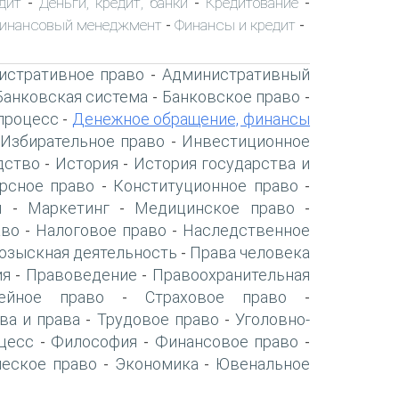
дит
Деньги, кредит, банки
Кредитование
-
-
-
инансовый менеджмент
Финансы и кредит
-
-
истративное право
Административный
-
Банковская система
Банковское право
-
-
процесс
Денежное обращение, финансы
-
Избирательное право
Инвестиционное
-
дство
История
История государства и
-
-
рсное право
Конституционное право
-
-
я
Маркетинг
Медицинское право
-
-
-
аво
Налоговое право
Наследственное
-
-
озыскная деятельность
Права человека
-
ия
Правоведение
Правоохранительная
-
-
ейное право
Страховое право
-
-
ва и права
Трудовое право
Уголовно-
-
-
цесс
Философия
Финансовое право
-
-
-
ческое право
Экономика
Ювенальное
-
-