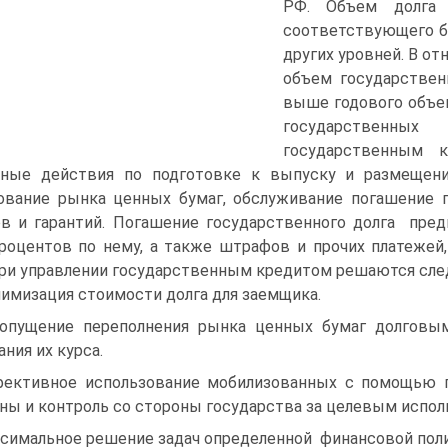
РФ. Объем долга
соответствующего 
других уровней. В о
объем государствен
выше годового объе
государственных
государственным 
тные действия по подготовке к выпуску и размещени
ование рынка ценных бумаг, обслуживание погашение г
в и гарантий. Погашение государственного долга пре
процентов по нему, а также штрафов и прочих платеже
При управлении государственным кредитом решаются сле
имизация стоимости долга для заемщика.
опущение переполнения рынка ценных бумаг долговым
ания их курса.
ективное использование мобилизованных с помощью г
ны и контроль со стороны государства за целевым испо
симальное решение задач определенной финансовой поли