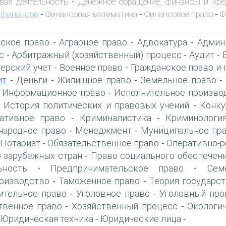
вая деятельность
Денежное обращение, финансы и кре
-
 финансов
Финансовая математика
Финансовое право
Ф
-
-
-
ское право
Аграрное право
Адвокатура
Админ
-
-
-
с
Арбитражный (хозяйственный) процесс
Аудит
-
-
-
терский учет
Военное право
Гражданское право и 
-
-
ит
Деньги
Жилищное право
Земельное право
-
-
-
-
Информационное право
Исполнительное произво
-
-
История политических и правовых учений
Конку
-
-
ативное право
Криминалистика
Криминологи
-
-
ародное право
Менеджмент
Муниципальное пр
-
-
Нотариат
Обязательственное право
Оперативно-р
-
-
-
 зарубежных стран
Право социального обеспечен
-
ьность
Предпринимательское право
Сем
-
-
оизводство
Таможенное право
Теория государст
-
-
ительное право
Уголовное право
Уголовный про
-
-
твенное право
Хозяйственный процесс
Экологи
-
-
Юридическая техника
Юридические лица
-
-
-