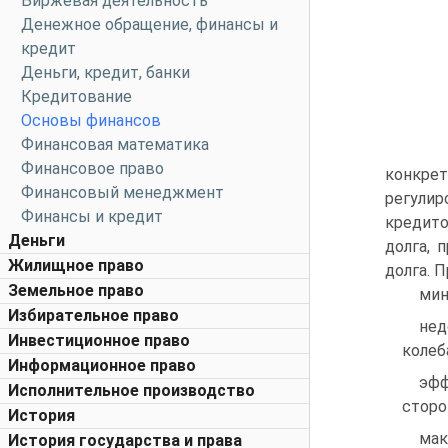
Биржевая деятельность
Денежное обращение, финансы и
кредит
Деньги, кредит, банки
Кредитование
Основы финансов
Финансовая математика
Финансовое право
конкре
Финансовый менеджмент
регулир
Финансы и кредит
кредито
Деньги
долга, 
Жилищное право
долга. 
Земельное право
мин
Избирательное право
нед
Инвестиционное право
колеб
Информационное право
эфф
Исполнительное производство
сторо
История
мак
История государства и права