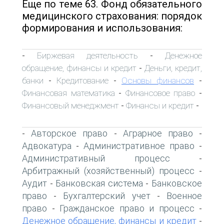
Еще по теме 63. Фонд обязательного
медицинского страхования: порядок
формирования и использования:
Биржевая деятельность
Денежное
-
-
обращение, финансы и кредит
Деньги, кредит,
-
банки
Кредитование
Основы финансов
-
-
-
Финансовая математика
Финансовое право
-
-
Финансовый менеджмент
Финансы и кредит
-
-
Авторское право
Аграрное право
-
-
-
Адвокатура
Административное право
-
-
Административный процесс
-
Арбитражный (хозяйственный) процесс
-
Аудит
Банковская система
Банковское
-
-
право
Бухгалтерский учет
Военное
-
-
право
Гражданское право и процесс
-
-
Денежное обращение, финансы и кредит
-