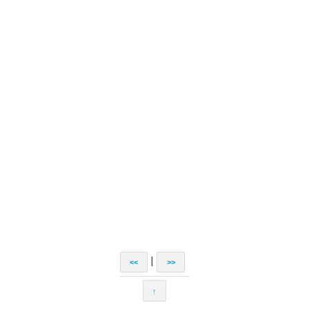
|
<<
>>
↑