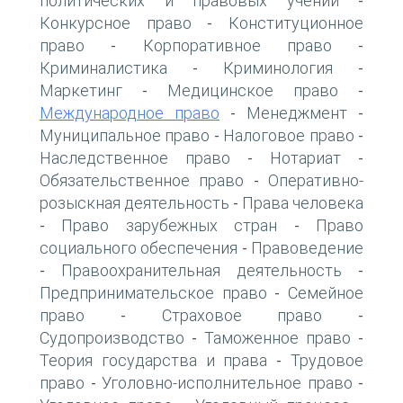
политических и правовых учений
-
Конкурсное право
Конституционное
-
право
Корпоративное право
-
-
Криминалистика
Криминология
-
-
Маркетинг
Медицинское право
-
-
Международное право
Менеджмент
-
-
Муниципальное право
Налоговое право
-
-
Наследственное право
Нотариат
-
-
Обязательственное право
Оперативно-
-
розыскная деятельность
Права человека
-
Право зарубежных стран
Право
-
-
социального обеспечения
Правоведение
-
Правоохранительная деятельность
-
-
Предпринимательское право
Семейное
-
право
Страховое право
-
-
Судопроизводство
Таможенное право
-
-
Теория государства и права
Трудовое
-
право
Уголовно-исполнительное право
-
-