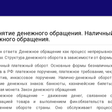
онятие денежного обращения. Наличны
жного обращения.
н ответа: Денежное обращение как процесс непрерывног
х. Структура денежного оборота в зависимости от формы
ичный платежный оборот. Основные формы безналичны
в в РФ: платежное поручение, платежное требование, чек
тив, инкассовое поручение. Налично-денежный оборот
ие денежных знаков: банкноты, казначейские билеты
ая монета. Закон денежного обращения.
нежное обращение – движение денег, связанное 
изацией товара и выполнением фин.обязательств в
реннем обороте страны. Оно обслуживает процес