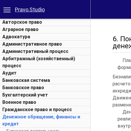
Pravo.Studio
Авторское право
Аграрное право
Адвокатура
6. П
Административное право
дене
Административный процесс
Арбитражный (хозяйственный)
Пла
процесс
форма
Аудит
Безнал
Банковская система
расчето
Банковское право
аккреди
Бухгалтерский учет
Движен
Военное право
разменн
Гражданское право и процесс
Де
Денежное обращение, финансы и
реал
кредит
внут