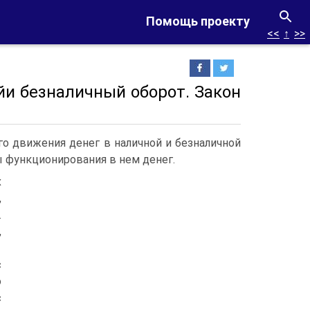
Помощь проекту
<<
↑
>>
йи безналичный оборот. Закон
о движения денег в наличной и безналичной
 функционирования в нем денег.
х
,
.
,
с
о
с