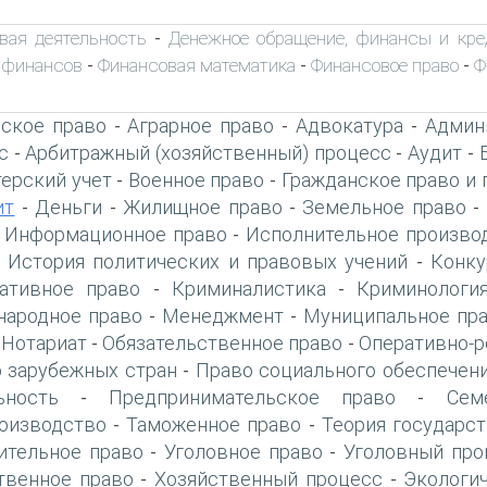
вая деятельность
Денежное обращение, финансы и кре
-
 финансов
Финансовая математика
Финансовое право
Ф
-
-
-
ское право
Аграрное право
Адвокатура
Админ
-
-
-
с
Арбитражный (хозяйственный) процесс
Аудит
-
-
-
терский учет
Военное право
Гражданское право и 
-
-
ит
Деньги
Жилищное право
Земельное право
-
-
-
-
Информационное право
Исполнительное произво
-
-
История политических и правовых учений
Конку
-
-
ативное право
Криминалистика
Криминологи
-
-
ародное право
Менеджмент
Муниципальное пр
-
-
Нотариат
Обязательственное право
Оперативно-р
-
-
-
 зарубежных стран
Право социального обеспечен
-
ьность
Предпринимательское право
Сем
-
-
оизводство
Таможенное право
Теория государст
-
-
ительное право
Уголовное право
Уголовный про
-
-
твенное право
Хозяйственный процесс
Экологи
-
-