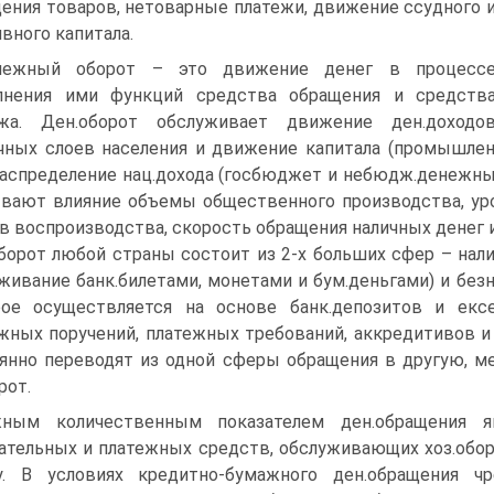
ения товаров, нетоварные платежи, движение ссудного 
вного капитала.
нежный оборот – это движение денег в процесс
лнения ими функций средства обращения и средств
ежа. Ден.оборот обслуживает движение ден.доходо
чных слоев населения и движение капитала (промышленно
аспределение нац.дохода (госбюджет и небюдж.денежные
вают влияние объемы общественного производства, уро
в воспроизводства, скорость обращения наличных денег 
борот любой страны состоит из 2-х больших сфер – налич
живание банк.билетами, монетами и бум.деньгами) и безн
рое осуществляется на основе банк.депозитов и екс
жных поручений, платежных требований, аккредитивов и т
янно переводят из одной сферы обращения в другую, ме
рот.
жным количественным показателем ден.обращения я
ательных и платежных средств, обслуживающих хоз.обор
ву. В условиях кредитно-бумажного ден.обращения ч