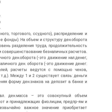
и
е
а
в
го, торгового, ссудного), распределение и
 фонды). На объем и структуру ден.оборота
вень разделения труда, продолжительность
и совершенствование безналичных расчетов.
ного ден.оборота (-это движение нал.денег,
аличного ден. оборота (-это движение денег.
елей, расчеты ведутся с помощью чеков,
.д.). Между 1 и 2 существует связь: деньги
няя форму ден.знаков на депозит в банке и
вл. ден.масса – это совокупный объем
от и принадлежащих физ.лицам, предпр-ям и
резвычайно важное значение приобретает