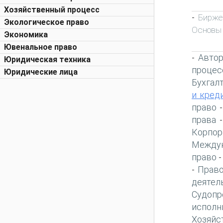
Хозяйственный процесс
Бирже
-
Экологическое право
Основы
Экономика
Ювенальное право
Автор
-
Юридическая техника
процес
Юридические лица
Бухгал
и кред
право
права
Корпор
Междун
право
Право
-
деятел
Судопр
исполн
Хозяйс