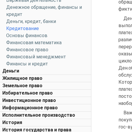
Биржевая деятельность
обращ
Денежное обращение, финансы и
фикти
кредит
Де
Деньги, кредит, банки
выпо
Кредитование
плат
Основы финансов
разли
Финансовая математика
перер
Финансовое право
оказы
Финансовый менеджмент
цикло
Финансы и кредит
Ден.о
Деньги
обслу
Жилищное право
Кото
Земельное право
плате
Избирательное право
посто
Инвестиционное право
наобо
Информационное право
Ва
Исполнительное производство
покуп
История
гос-
История государства и права