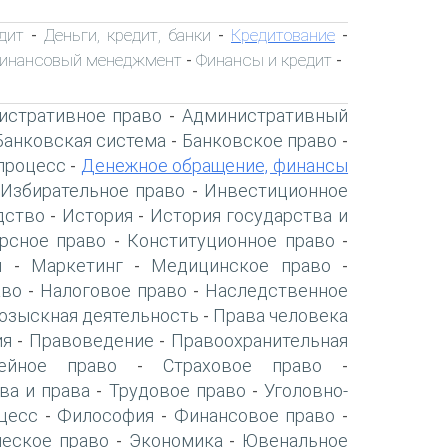
дит
Деньги, кредит, банки
Кредитование
-
-
-
инансовый менеджмент
Финансы и кредит
-
-
истративное право
Административный
-
Банковская система
Банковское право
-
-
процесс
Денежное обращение, финансы
-
Избирательное право
Инвестиционное
-
дство
История
История государства и
-
-
рсное право
Конституционное право
-
-
я
Маркетинг
Медицинское право
-
-
-
аво
Налоговое право
Наследственное
-
-
озыскная деятельность
Права человека
-
ия
Правоведение
Правоохранительная
-
-
ейное право
Страховое право
-
-
ва и права
Трудовое право
Уголовно-
-
-
цесс
Философия
Финансовое право
-
-
-
ческое право
Экономика
Ювенальное
-
-