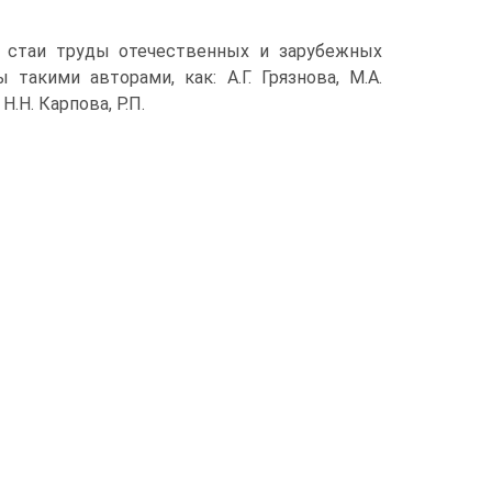
я стаи труды отечественных и зарубежных
акими авторами, как: А.Г. Грязнова, М.А.
Н.Н. Карпова, Р.П.