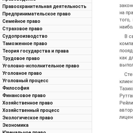
закон
Правоохранительная деятельность
на пр
Предпринимательское право
того,
Семейное право
наибо
Страховое право
Судопроизводство
В с
Таможенное право
компа
поояд
Теория государства и права
как д
Трудовое право
выпол
Уголовно-исполнительное право
Уголовное право
Сте
Уголовный процесс
клиен
Философия
Тазихи
Финансовое право
Рутга
Хозяйственное право
Рейли,
автор
Хозяйственный процесс
лицен
Экологическое право
Экономика
Ювенальное право