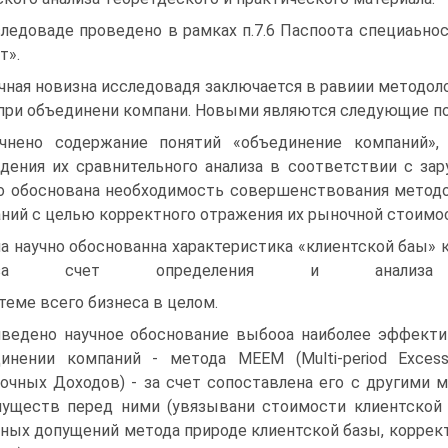
ледоваде проведено в рамках п.7.6 Паспоота специаьнос
т».
чная новизна исследовадя заключается в равиии методол
при объединени компани. Новыми являются следующие п
чнено содержание понятий «объединение компаний»,
дения их сравнительного анализа в соответствии с за
о обоснована необходимость совершенствования методо
ний с целью корректного отражения их рыночной стоимос
на научно обоснованна характеристика «клиентск
А за счет определения и анал
теме всего бизнеса в целом.
ведено научное обоснование выбооа наиболее эффекти
инении компаний - метода МЕЕМ (Multi-period Exces
очных Доходов) - за счет сопоставлена его с другими
уществ перед ними (увязывани стоимости клиентской 
ных допущений метода природе клиентской базы, корректн