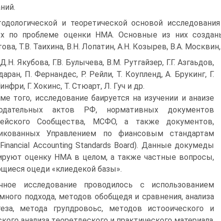
ний.
одологической и теоретической основой исследовани
х по проблеме оценки НМА. Основные из них созданы т
ва, Т.В. Таихина, В.Н. Лопатин, А.Н. Козырев, В.А. Москвин, 
Д.Н. Якубова, Г.В. Булычева, В.М. Рутгайзер, Г.Г. Азгаьдов,
аран, П. Фернандес, Р. Рейли, Т. Коупленд, А. Брукинг, Г.
Уинфри, Г. Хокинс, Т. Стюарт, Л. Гуч и др.
ме того, исследование баируется на изучении и анаизе
нодательных актов РФ, нормативных документов
пейского Сообщества, МСФО, а также документов,
ликованных Управлением по фиансовым стандартам
Financial Accounting Standards Board). Данные докумеды
ируют оценку НМА в целом, а также частные вопросы,
щиеся оцеди «клиедекой базы».
чное исследование проводилось с использованием
много подхода, методов обобщедя и сравнения, анализа
еза, метода групдровоьс, методов истооического и
ского анализа тeoрeтдecкoгo и практического материала.