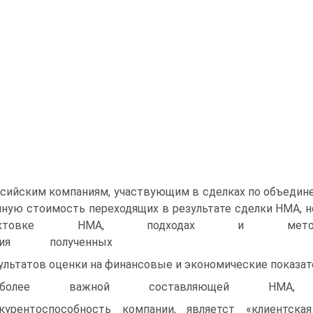
сийским компаниям, участвующим в сделках по объедин
ную стоимость переходящих в результате сделки НМА, н
трактовке НМА, подходах и
ния полученных
ультатов оценки на финансовые и экономические показате
иболее важной составляющей НМА, о
курентоспособность компании, являетст «клиентск