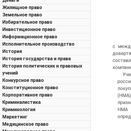
Деньги
Жилищное право
Земельное право
Избирательное право
Инвестиционное право
Информационное право
Исполнительное производство
с мeжд
История
доверт
История государства и права
состав
История политических и правовых
компани
учений
Уча
Конкурсное право
росси
Конституционное право
покуп
Корпоративное право
(НМА)
Криминалистика
призн
Криминология
НМА 
опред
Маркетинг
Медицинское право