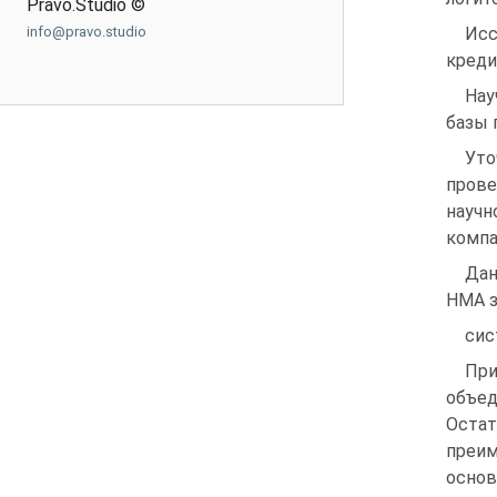
Pravo.Studio ©
info@pravo.studio
Исс
креди
Нау
базы 
Уто
прове
научн
компа
Да
НМ
сис
При
объед
Остат
преим
основ