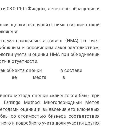
ти 08.00.10 «Филдсы, денежное обращение и
огии оценки рыночной стоимости клиентской
оложени:
 «нематериальные активы» (НМА) за счет
рубежным и российским законодательством,
логии учета и оценки НМА при объединении
ти в отуетнoсти.
ой баы» как объекта оценки в составе
иза ее места в
вного метода оценки «клиентской баы» при
s Earnings Method, Многопериодный Метод
 методами оценки и выявления его ключевых
баы со стоимостью бизнеса, соответствия
ого и подробного учета доли участия других