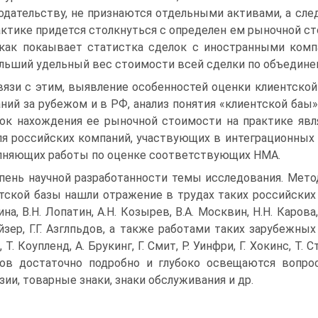
одательству, не признаются отдельными активами, а сле
актике придется столкнуться с определен ем рыночной с
 как покаывает статистка сделок с иностранными ком
льший удельный вес стоимости всей сделки по объедине
вязи с этим, выявление особенностей оценки клиентской
ний за рубежом и в РФ, анализ понятия «клиентской баы
ок нахождения ее рыночной стоимости на практике явл
ля российских компаний, участвующих в интеграционных 
няющих работы по оценке соответствующих НМА.
пень научной разработанности темы исследования. Мет
тской базы нашли отражение в трудах таких российских уче
на, В.Н. Лопатин, А.Н. Козырев, В.А. Москвин, Н.Н. Карова, 
йзер, Г.Г. Азглпьдов, а также работами таких зарубежных 
 Т. Коупленд, А. Брукинг, Г. Смит, Р. Уинфри, Г. Хокинс, Т
ов достаточно подробно и глубоко освещаются вопро
зии, товарные знаки, знаки обслуживания и др.