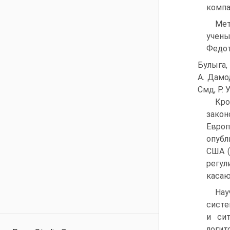
компа
Мет
учены
Федото
Булыга, 
А. Дамод
Смд, Р. 
Кро
зако
Евро
опуб
США (
регул
касаю
Нау
систе
и сит
логит