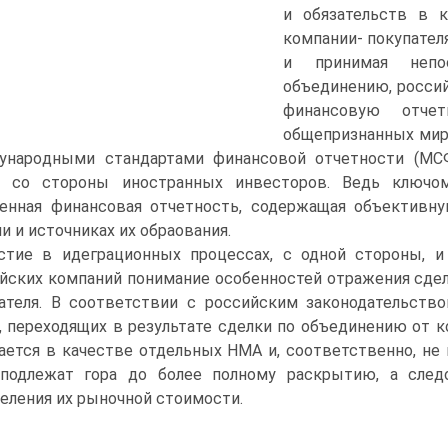
и обязательств в к
компании- покупател
и принимая непо
объединению, росси
финансовую отче
общепризнанных мир
yнaрoдными стандартами финансовой отчетности (МСФО
я со стороны иностранных инвесторов. Ведь ключо
ленная финансовая отчетность, содержащая объектив
и и источниках их обраования.
стие в идеграционных процессах, с одной стороны, и
йских компаний понимание особенностей отражения сде
ателя. В соответствии с российским законодательств
, переходящих в результате сделки по объединению от к
ается в качестве отдельных НМА и, соответственно, не 
подлежат гора до более полному раскрытию, а следо
еления их рыночной стоимости.