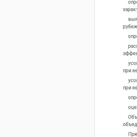
оп
харак
выя
рубеж
опр
рас
эффек
усо
при е
усо
при е
оп
оце
Объ
объед
Пре