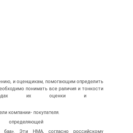
ению, и оценщикам, помогающим определить
еобходимо понимать все раличия и тонкости
 методах их оценки и
ли компании- покупателя.
пределяющей
ая баа». Эти НМА, согласно российскому