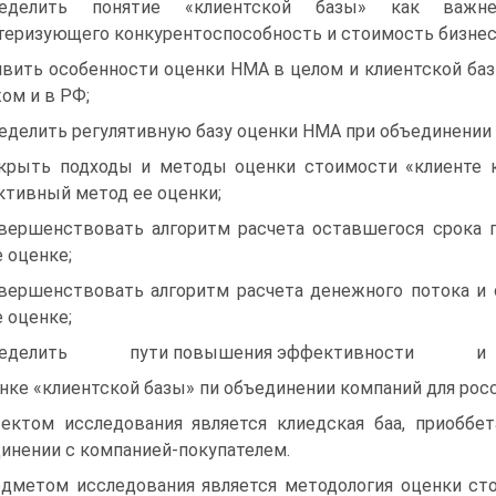
ределить понятие «клиентской базы» как важне
теризующего конкурентоспособность и стоимость бизнес
вить особенности оценки НМА в целом и клиентской баз
ом и в РФ;
еделить регулятивную базу оценки НМА при объединении 
крыть подходы и методы оценки стоимости «клиенте к
тивный метод ее оценки;
вершенствовать алгоритм расчета оставшегося срока п
е оценке;
вершенствовать алгоритм расчета денежного потока и 
е оценке;
ределить пути повышения эффективности и 
нке «клиентской базы» пи объединении компаний для рос
ектом исследования является клиедская баа, приоббе
инении с компанией-покупателем.
дметом исследования является методология оценки ст