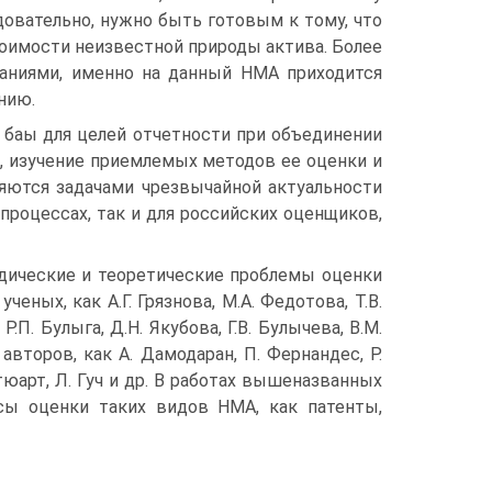
довательно, нужно быть готовым к тому, что
тоимости неизвестной природы актива. Более
паниями, именно на данный НМА приходится
нию.
 баы для целей отчетности при объединении
», изучение приемлемых методов ее оценки и
яются задачами чрезвычайной актуальности
процессах, так и для российских оценщиков,
одические и теоретические проблемы оценки
ных, как А.Г. Грязнова, М.А. Федотова, Т.В.
Р.П. Булыга, Д.Н. Якубова, Г.В. Булычева, В.М.
авторов, как А. Дамодаран, П. Фернандес, Р.
. Стюарт, Л. Гуч и др. В работах вышеназванных
сы оценки таких видов НМА, как патенты,