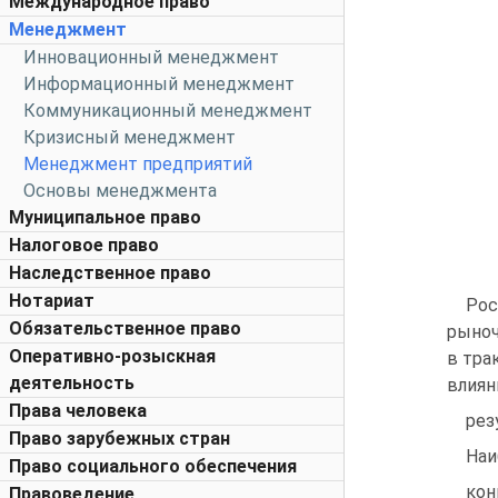
Международное право
Менеджмент
Инновационный менеджмент
Информационный менеджмент
Коммуникационный менеджмент
Кризисный менеджмент
Менеджмент предприятий
Основы менеджмента
Муниципальное право
Налоговое право
Наследственное право
Нотариат
Рос
Обязательственное право
рыноч
Оперативно-розыскная
в 
деятельность
влия
Права человека
рез
Право зарубежных стран
На
Право социального обеспечения
кон
Правоведение