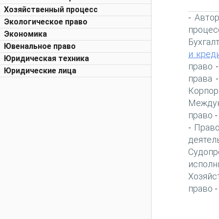
Хозяйственный процесс
Автор
-
Экологическое право
процес
Экономика
Бухгал
Ювенальное право
и кред
Юридическая техника
право
Юридические лица
права
Корпор
Междун
право
Право
-
деятел
Судопр
исполн
Хозяйс
право