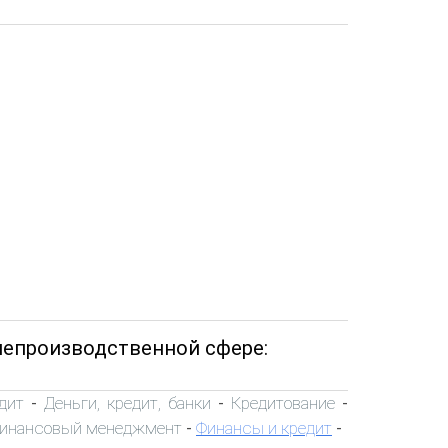
непроизводственной сфере:
дит
Деньги, кредит, банки
Кредитование
-
-
-
инансовый менеджмент
Финансы и кредит
-
-