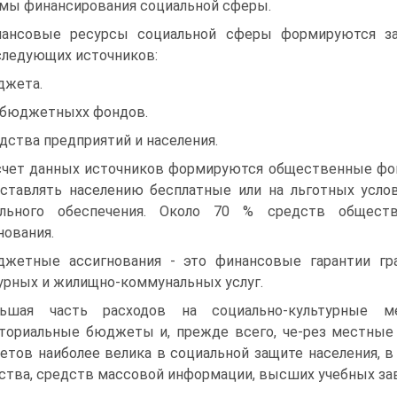
мы финансирования социальной сферы.
ансовые ресурсы социальной сферы формируются з
следующих источников:
жета.
бюджетныхх фондов.
дства предприятий и населения.
счет данных источников формируются общественные фо
ставлять населению бесплатные или на льготных услов
ального обеспечения. Около 70 % средств общес
нования.
жетные ассигнования - это финансовые гарантии гр
урных и жилищно-коммунальных услуг.
льшая часть расходов на социально-культурные м
ториальные бюджеты и, прежде всего, че-рез местные
тов наиболее велика в социальной защите населения, 
ства, средств массовой информации, высших учебных зав