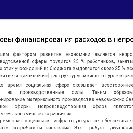
новы финансирования расходов в непр
шим фактором развития экономики является непро
водтсвенной сферы трудится 25 % работников, заняты
е этих учреждений из бюджета выделяется около 25 % в
витие социальной инфраструктуры зависит от уровня раз
е время социальная сфера оказывает всесторонне
ие на производственные силы. Таким образом
нирование материального производства невозможно бе
ьной сферы. Непроизводственная сфера являетс
елем экономического развития.
ременная социальная инфраструктура не обеспечивае
ьные потребности населения. Это требует улучшени