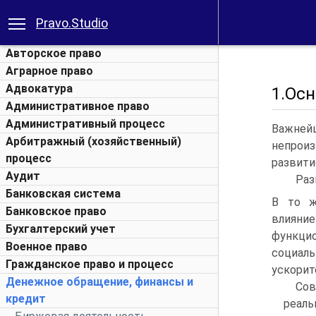
Pravo.Studio
Авторское право
Аграрное право
Адвокатура
1.Ос
Административное право
Административный процесс
Важней
Арбитражный (хозяйственный)
непроиз
процесс
развити
Аудит
Раз
Банковская система
В то ж
Банковское право
влиян
Бухгалтерский учет
функцио
Военное право
социал
Гражданское право и процесс
ускорит
Денежное обращение, финансы и
Сов
кредит
реал