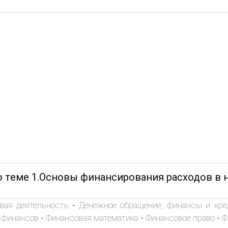
о теме 1.Основы финансирования расходов в 
вая деятельность
Денежное обращение, финансы и кре
-
 финансов
Финансовая математика
Финансовое право
Ф
-
-
-