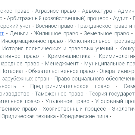
ское право
Аграрное право
Адвокатура
Админ
-
-
-
с
Арбитражный (хозяйственный) процесс
Аудит
-
-
-
терский учет
Военное право
Гражданское право и 
-
-
ит
Деньги
Жилищное право
Земельное право
-
-
-
-
Информационное право
Исполнительное произво
-
-
История политических и правовых учений
Конку
-
-
ативное право
Криминалистика
Криминологи
-
-
ародное право
Менеджмент
Муниципальное пр
-
-
Нотариат
Обязательственное право
Оперативно-р
-
-
-
 зарубежных стран
Право социального обеспечен
-
ьность
Предпринимательское право
Сем
-
-
оизводство
Таможенное право
Теория государст
-
-
ительное право
Уголовное право
Уголовный про
-
-
твенное право
Хозяйственный процесс
Экологи
-
-
Юридическая техника
Юридические лица
-
-
-