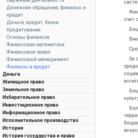
Биржевая деятельность
систе
Денежное обращение, финансы и
Фин
кредит
счет 
Деньги, кредит, банки
Бюд
Кредитование
Основы финансов
Вне
Финансовая математика
Сре
Финансовое право
За 
Финансовый менеджмент
предо
Финансы и кредит
соци
Деньги
ассиг
Жилищное право
Земельное право
Бюд
Избирательное право
культ
Инвестиционное право
Бо
Информационное право
терри
Исполнительное производство
бюдже
История
искус
История государства и права