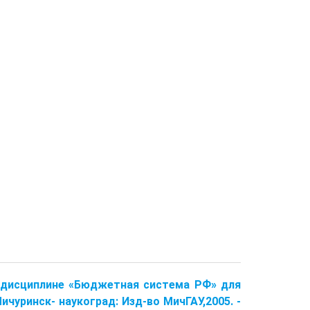
о дисциплине «Бюджетная система РФ» для
ичуринск- наукоград: Изд-во МичГАУ,2005. -