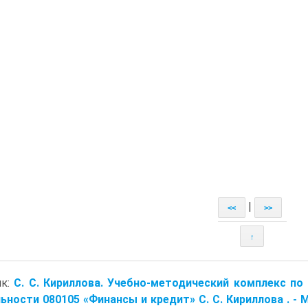
|
<<
>>
↑
ик:
С. С. Кириллова. Учебно-методический комплекс п
ьности 080105 «Финансы и кредит» С. С. Кириллова . - М