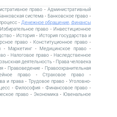
истративное право
Административный
-
Банковская система
Банковское право
-
-
процесс
Денежное обращение, финансы
-
Избирательное право
Инвестиционное
-
дство
История
История государства и
-
-
рсное право
Конституционное право
-
-
я
Маркетинг
Медицинское право
-
-
-
аво
Налоговое право
Наследственное
-
-
озыскная деятельность
Права человека
-
ия
Правоведение
Правоохранительная
-
-
ейное право
Страховое право
-
-
ва и права
Трудовое право
Уголовно-
-
-
цесс
Философия
Финансовое право
-
-
-
ческое право
Экономика
Ювенальное
-
-