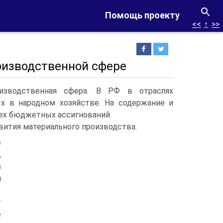
Помощь проекту
<<
↑
>>
оизводственной сфере
изводственная сфера. В РФ в отраслях
х в народном хозяйстве. На содержание и
сех бюджетных ассигнований.
вития материального производства.
е
,
з
я
т
е