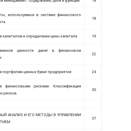
й менеджмент: содержание, цели и функции
14
ты, используемые в системе финансового
18
нта
е капиталом и определение цены капитала
19
менной ценности денег в финансовом
22
и
е портфелем ценных бумаг предприятия
24
ие финансовыми рисками. Классификация
30
х рисков.
ЫЙ АНАЛИЗ И ЕГО МЕТОДЫ В УПРАВЛЕНИИ
37
ЯТИЕМ