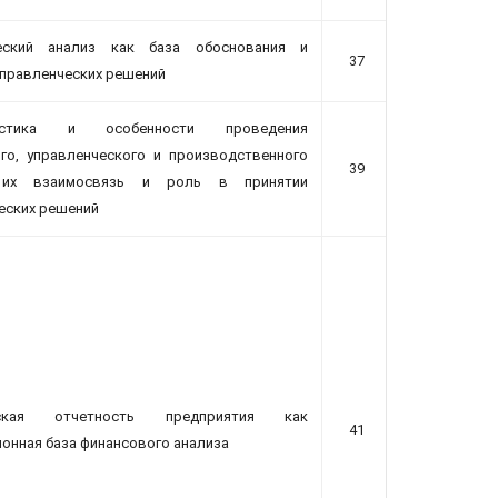
еский анализ как база обоснования и
37
управленческих решений
ристика и особенности проведения
го, управленческого и производственного
39
, их взаимосвязь и роль в принятии
еских решений
ерская отчетность предприятия как
41
онная база финансового анализа