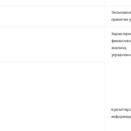
Экономич
принятия 
Характе
финансово
анализа
управленч
Бухгалт
информаци