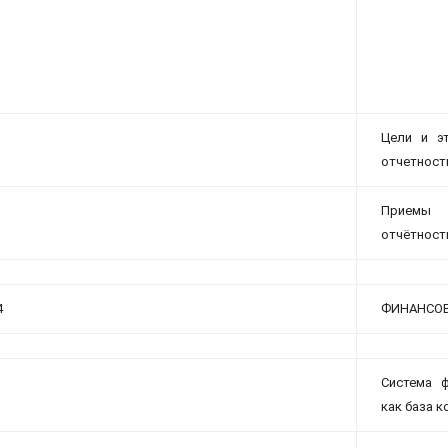
Цели и эт
отчетност
Приемы 
отчётност
4
ФИНАНСОВ
Система 
как база 