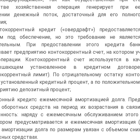
стве хозяйственная операция генерирует при е
ении денежный поток, достаточный для его полног
ия;
токоррентный кредит («овердрафт») предоставляетс
ом под обеспечение, но это требование не являетс
ательным. При предоставлении этого кредита бан
вает предприятию контокоррентный счет, на котором у
операции. Контокоррентный счет используется в ка
ышающем установленное в кредитном договоре
окоррентный лимит). По отрицательному остатку конто
 установленный кредитный процент, а по положительному
риятию депозитный процент;
онный кредитс ежемесячной амортизацией долга. Пре
 оборотных средств на период их возрастания в связ
нность: наряду с ежемесячным обслуживанием этого
ором предусматривается и ежемесячная амортизация (
 амортизации долга по размерам увязан с объемом сни
ных средствах.