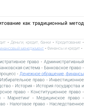
дитование как традиционный метод
дит
Деньги, кредит, банки
Кредитование
-
-
-
инансовый менеджмент
Финансы и кредит
-
-
истративное право
Административный
-
Банковская система
Банковское право
-
-
процесс
Денежное обращение, финансы
-
Избирательное право
Инвестиционное
-
дство
История
История государства и
-
-
рсное право
Конституционное право
-
-
я
Маркетинг
Медицинское право
-
-
-
аво
Налоговое право
Наследственное
-
-