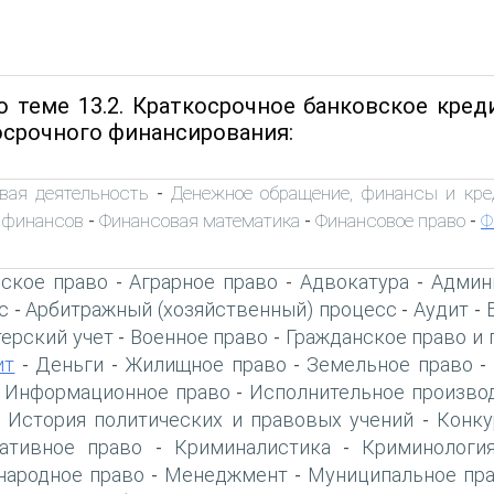
о теме 13.2. Краткосрочное банковское кре
осрочного финансирования:
вая деятельность
Денежное обращение, финансы и кре
-
 финансов
Финансовая математика
Финансовое право
Ф
-
-
-
ское право
Аграрное право
Адвокатура
Админ
-
-
-
с
Арбитражный (хозяйственный) процесс
Аудит
-
-
-
терский учет
Военное право
Гражданское право и 
-
-
ит
Деньги
Жилищное право
Земельное право
-
-
-
-
Информационное право
Исполнительное произво
-
-
История политических и правовых учений
Конку
-
-
ативное право
Криминалистика
Криминологи
-
-
ародное право
Менеджмент
Муниципальное пр
-
-