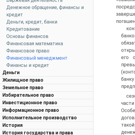
Биржевая деятельность
посред
Денежное обращение, финансы и
заверш
кредит
погашен
Деньги, кредит, банки
кон
Кредитование
банк
Основы финансов
обяз
Финансовая математика
откры
Финансовое право
его 
Финансовый менеджмент
прев
Финансы и кредит
(конт
Деньги
банку
Жилищное право
предп
Земельное право
Избирательное право
сез
Инвестиционное право
части
Информационное право
Особе
Исполнительное производство
догов
такой
История
денеж
История государства и права