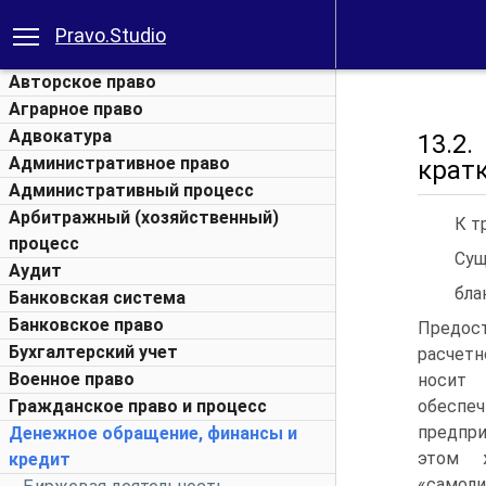
Pravo.Studio
Авторское право
Аграрное право
Адвокатура
13.2
Административное право
крат
Административный процесс
Арбитражный (хозяйственный)
К т
процесс
Сущ
Аудит
бла
Банковская система
Банковское право
Предос
Бухгалтерский учет
расчет
Военное право
носит
Гражданское право и процесс
обеспе
предпри
Денежное обращение, финансы и
этом 
кредит
«самол