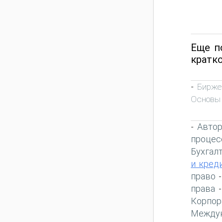
Еще п
кратк
Бирже
-
Основы
Автор
-
процес
Бухгал
и кред
право
права
Корпор
Междун