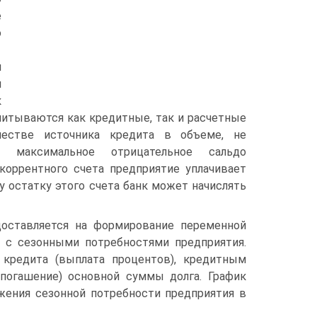
е
о
я
я
к
читываются как кредитные, так и расчетные
честве источника кредита в объеме, не
 максимальное отрицательное сальдо
коррентного счета предприятие уплачивает
 остатку этого счета банк может начислять
доставляется на формирование переменной
и с сезонными потребностями предприятия.
 кредита (выплата процентов), кредитным
погашение) основной суммы долга. График
жения сезонной потребности предприятия в