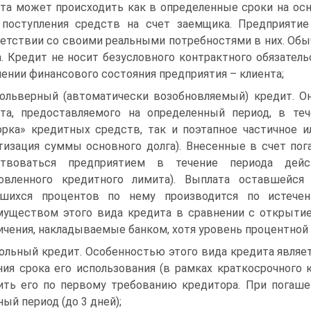
та может происходить как в определенные сроки на осно
поступления средств на счет заемщика. Предприяти
етствии со своими реальными потребностями в них. Обыч
а. Кредит не носит безусловного контрактного обязател
ении финансового состояния предприятия – клиента;
ольверный (автоматически возобновляемый) кредит. Он
та, предоставляемого на определенный период, в теч
рка» кредитных средств, так и поэтапное частичное и
тизация суммы основного долга). Внесенные в счет по
ствоваться предприятием в течение периода дейс
новленного кредитного лимита). Выплата оставшейс
вшихся процентов по нему производится по истечен
уществом этого вида кредита в сравнении с открыти
ичения, накладываемые банком, хотя уровень процентной
ольный кредит. Особенностью этого вида кредита являет
ния срока его использования (в рамках краткосрочного 
ить его по первому требованию кредитора. При погаше
ный период (до 3 дней);