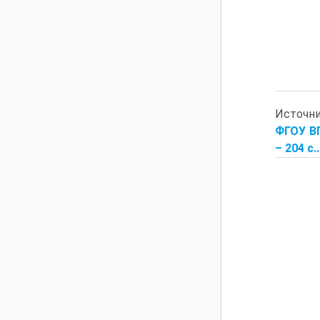
Источн
ФГОУ ВП
– 204 с.