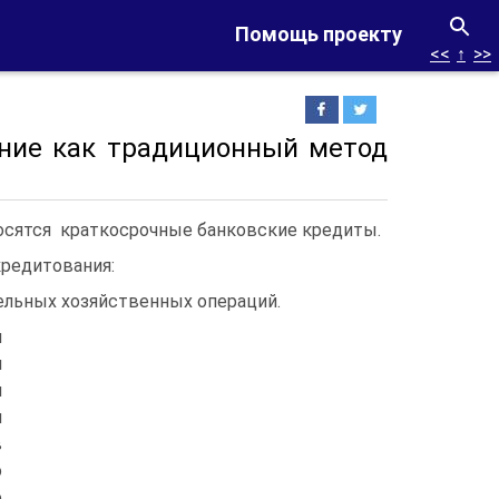
Помощь проекту
<<
↑
>>
ание как традиционный метод
осятся краткосрочные банковские кредиты.
редитования:
ельных хозяйственных операций.
м
н
н
и
в
о
о