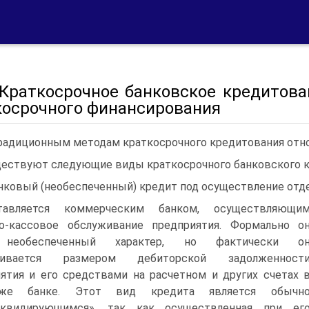
. Краткосрочное банковское кредитов
косрочного финансирования
радиционным методам краткосрочного кредитования отн
ествуют следующие виды краткосрочного банковского к
нковый (необеспеченный) кредит под осуществление отд
тавляется коммерческим банком, осуществляющи
но-кассовое обслуживание предприятия. Формально о
 необеспеченный характер, но фактически о
чивается размером дебиторской задолженност
ятия и его средствами на расчетном и других счетах 
же банке. Этот вид кредита является обычн
иквидирующимся», так как осуществленная при ег