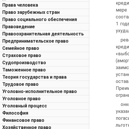
креди
Права человека
мере 
Право зарубежных стран
соотв
Право социального обеспечения
1 год
Правоведение
ухудш
Правоохранительная деятельность
рев
Предпринимательское право
креди
Семейное право
«выбо
Страховое право
(амор
Судопроизводство
заим
Таможенное право
уста
Теория государства и права
оста
Трудовое право
Преим
Уголовно-исполнительное право
огран
Уголовное право
онк
Уголовный процесс
указа
Философия
погас
Финансовое право
льгот
Хозяйственное право