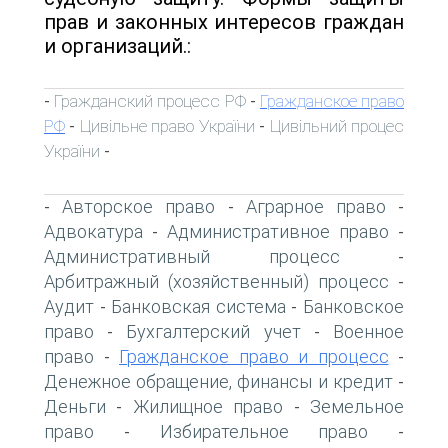
прав и законных интересов граждан
и организаций.:
Гражданский процесс РФ
Гражданское право
-
-
РФ
Цивільне право України
Цивільний процес
-
-
України
-
Авторское право
Аграрное право
-
-
-
Адвокатура
Административное право
-
-
Административный процесс
-
Арбитражный (хозяйственный) процесс
-
Аудит
Банковская система
Банковское
-
-
право
Бухгалтерский учет
Военное
-
-
право
Гражданское право и процесс
-
-
Денежное обращение, финансы и кредит
-
Деньги
Жилищное право
Земельное
-
-
право
Избирательное право
-
-