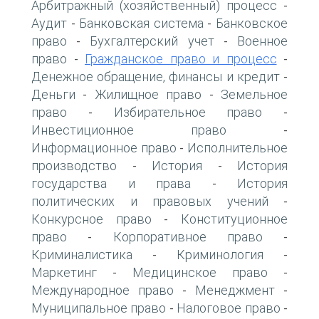
Арбитражный (хозяйственный) процесс
-
Аудит
Банковская система
Банковское
-
-
право
Бухгалтерский учет
Военное
-
-
право
Гражданское право и процесс
-
-
Денежное обращение, финансы и кредит
-
Деньги
Жилищное право
Земельное
-
-
право
Избирательное право
-
-
Инвестиционное право
-
Информационное право
Исполнительное
-
производство
История
История
-
-
государства и права
История
-
политических и правовых учений
-
Конкурсное право
Конституционное
-
право
Корпоративное право
-
-
Криминалистика
Криминология
-
-
Маркетинг
Медицинское право
-
-
Международное право
Менеджмент
-
-
Муниципальное право
Налоговое право
-
-