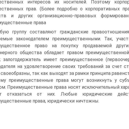
ественных интересов их носителей. Поэтому корпо
ственных прав. (Более подробно о корпоративных пр
ств и других организационно-правовых формировани
мущественные права
бую группу составляют гражданские правоотношени
уемые законодателем преимущественными. Так, учас
мущественное право на покупку продаваемой други
нерного общества обладает правом преимущественно
; залогодержатель имеет преимущественное (первооче
одателя на удовлетворение своих требований за счет с
 своеобразны, так как выходят за рамки принципа равен
му преимущественные права могут возникнуть у субъ
ом. Преимущественные права носят исключительный хара
т отказаться от них. Любые юридические дейст
ущественные права, юридически ничтожны.