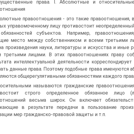
мущественные права. I. Абсолютные и относительны
оотношения
олютные правоотношения - это такие правоотношения, 
ых управомоченному лицу противостоит неопределенны
обязанностей субъектов. Например, правоотношения
щие место между собственником и всеми третьими ли
на произведения науки, литературы и искусства и иные 
 третьими лицами. В этих правоотношениях праву соб
ьтата интеллектуальной деятельности корреспондирует
ать данные права. Поэтому подобные права именуются а
вляются общерегулятивными обязанностями каждого право
осительными называются гражданские правоотношения,
ивостоит строго определенное обязанное лицо (л
оотношений весьма широк. Он включает обязательст
кающие в результате передачи в пользование произ
зации мер гражданско-правовой защиты и т.п.