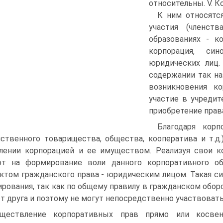
относительны. V. 
К ним относятс
участия (членств
образованиях - ко
корпорация, син
юридических лиц
содержании так н
возникновения к
участие в учредит
приобретение права
Благодаря корп
йственного товарищества, общества, кооператива и т.д
лении корпорацией и ее имуществом. Реализуя свои к
ют на формирование воли данного корпоративного об
ктом гражданского права - юридическим лицом. Такая си
ирования, так как по общему правилу в гражданском обо
от друга и поэтому не могут непосредственно участвоват
уществление корпоративных прав прямо или косве