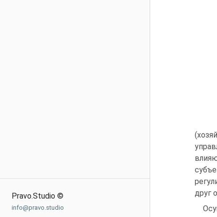
(хозя
управ
влия
субъе
регул
друг 
Pravo.Studio ©
info@pravo.studio
Ос