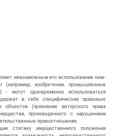
делает невозможным его использование кем-
г (например, изобретения, промышленные
) - могут одновременно использоваться
одержит в себе специфические правовые
х объектов (признание авторского права
имущества, произведенного с нарушением
бязательственные правоотношения.
щие статику имущественного положения
ляется возможность непосредственного