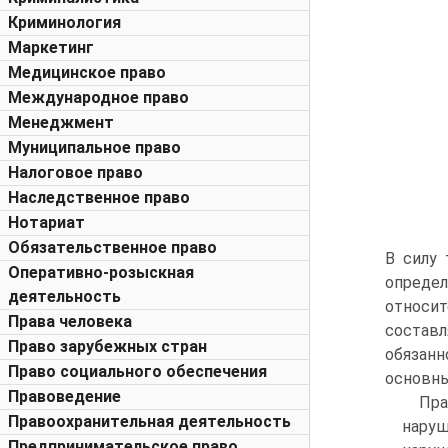
Криминология
Маркетинг
Медицинское право
Международное право
Менеджмент
Муниципальное право
Налоговое право
Наследственное право
Нотариат
Обязательственное право
В силу 
Оперативно-розыскная
определ
деятельность
относи
Права человека
составл
Право зарубежных стран
обязан
Право социального обеспечения
основны
Правоведение
Пра
Правоохранительная деятельность
нару
Предпринимательское право