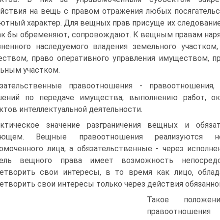
йствия на вещь с правом отражения любых посягательс
ютный характер. Для вещных прав присуще их следован
ак бы обременяют, сопровождают. К вещным правам наря
ненного наследуемого владения земельного участком,
ством, право оперативного управления имуществом, пр
ьным участком.
зательственные правоотношения - правоотношения
шений по передаче имущества, выполнению работ, ок
ктов интеллектуальной деятельности.
ктическое значение разграничения вещных и обяза
ующем. Вещные правоотношения реализуются н
омоченного лица, а обязательственные - через исполне
тель вещного права имеет возможность непосред
етворить свои интересы, в то время как лицо, обл
етворить свои интересы только через действия обязанног
Такое положе
правоотношения