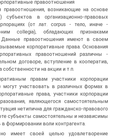
Корпоративные правоотношения
я правоотношения, возникающие на основе
а) субъектов в организационно-правовых
рпорациях (от лат. corpus - тело, иначе -
оним collegia), обладающих признаками
. Данные правоотношения имеют в своем
азываемые корпоративные права. Основания
орпоративных правоотношений различны -
ельном договоре, вступление в кооператив,
 собственности на акции и т.п.
оративным правам участники корпорации
.) могут участвовать в различных формах в
орпоративные права, участники корпорации
разования, являющегося самостоятельным
туация нетипична для гражданско-правового
роте субъекты самостоятельны и независимы
ь в формировании воли контрагента.
нно имеет своей целью удовлетворение