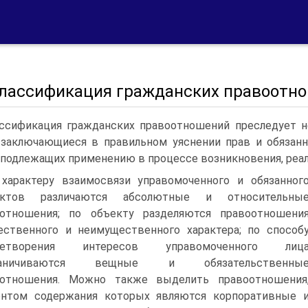
 Классификация гражданских правоотн
ссификация гражданских правоотношений преследует не
 заключающиеся в правильном уяснении прав и обязанн
 подлежащих применению в процессе возникновения, реа
характеру взаимосвязи управомоченного и обязанног
ектов различаются абсолютные и относительны
оотношения; по объекту разделяются правоотношени
ственного и неимущественного характера; по способ
летворения интересов управомоченного лиц
граничиваются вещные и обязательственны
оотношения. Можно также выделить правоотношения
ентом содержания которых являются корпоративные 