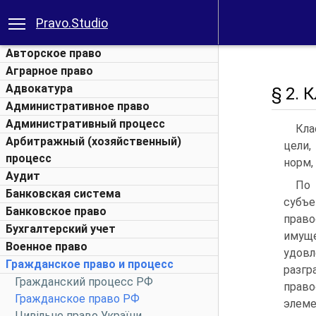
Pravo.Studio
Авторское право
Аграрное право
Адвокатура
§ 2.
Административное право
Административный процесс
Кла
Арбитражный (хозяйственный)
цели,
процесс
норм,
Аудит
По 
Банковская система
субъ
Банковское право
прав
Бухгалтерский учет
имуще
Военное право
удов
Гражданское право и процесс
раз
Гражданский процесс РФ
прав
Гражданское право РФ
элем
Цивільне право України