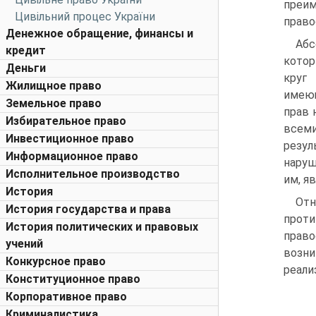
преи
Цивільний процес України
прав
Денежное обращение, финансы и
Абс
кредит
котор
Деньги
круг 
Жилищное право
имею
Земельное право
прав 
Избирательное право
всеми
Инвестиционное право
резул
Информационное право
наруш
Исполнительное производство
им, я
История
Отн
История государства и права
прот
История политических и правовых
прав
учений
возни
Конкурсное право
реали
Конституционное право
Корпоративное право
Криминалистика