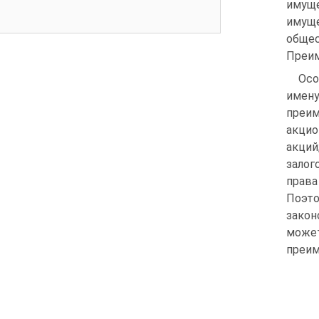
имущ
имуще
обще
Преи
Осо
имен
преи
акцио
акций
залог
права
Поэто
закон
може
преим