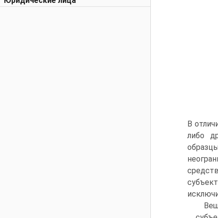
Юридические лица
В отлич
либо д
образц
неогра
средст
субъек
исключи
Ве
субъ