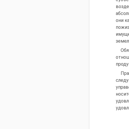
возде
абсол
они к
пожиз
имуще
земел
Обя
отно
проду
Пра
след
управ
носи
удовл
удовл