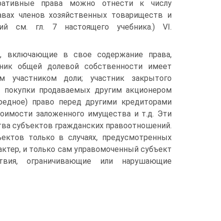
ративные права можно отнести к числу
авах членов хозяйственных товариществ и
й см. гл. 7 настоящего учебника.) VI.
я, включающие в свое содержание права,
тник общей долевой собственности имеет
м участником доли; участник закрытого
й покупки продаваемых другим акционером
редное) право перед другими кредиторами
тоимости заложенного имущества и т.д. Эти
ства субъектов гражданских правоотношений.
ектов только в случаях, предусмотренных
ктер, и только сам управомоченный субъект
вия, ограничивающие или нарушающие