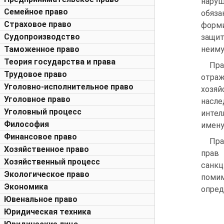
наруш
Семейное право
обяза
Страховое право
форми
Судопроизводство
защи
Таможенное право
неим
Теория государства и права
Пра
Трудовое право
отра
Уголовно-исполнительное право
хозяй
Уголовное право
насле
Уголовный процесс
инте
Философия
имен
Финансовое право
Пра
Хозяйственное право
прав
Хозяйственный процесс
санкц
Экологическое право
помим
Экономика
опред
Ювенальное право
Юридическая техника