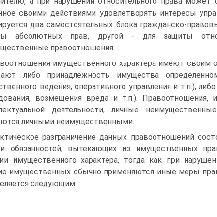
ителю, а при нарушении относительного права может о
нное своими действиями удовлетворять интересы упра
руется два самостоятельных блока гражданско-правовы
ты абсолютных прав, другой - для защиты отно
ущественные правоотношения
воотношения имущественного характера имеют своим о
жают либо принадлежность имущества определенном
ственного ведения, оперативного управления и т.п.), либ
дования, возмещения вреда и т.п.). Правоотношения,
ллектуальной деятельности, личные неимущественны
уются личными неимущественными.
ктическое разграничение данных правоотношений состо
 и обязанностей, вытекающих из имущественных пра
ии имущественного характера, тогда как при наруше
о имущественных обычно применяются иные меры право
еляется следующим.