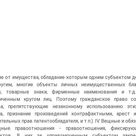
ие от имущества, обладание которым одним субъектом 
ругим, многие объекты личных неимущественных бла
ы, товарные знаки, фирменные наименования и т.д.
ниченным кругом лиц. Поэтому гражданское право с
ва, препятствующие незаконному использованию эти
та, признание произведений контрафактными, арест 
тельных прав патентообладателя, и т.п.). IV. Вещные и о
щные правоотношения - правоотношения, фиксирую
ектов. В них за управомоченным субъектом закреп