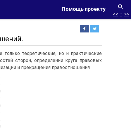
Помощь проекту
<<
↑
>>
ошений.
 только теоретические, но и практические
остей сторон, определении круга правовых
лизации и прекращения правоотношения.
о
е
я
у
а
е
,
и