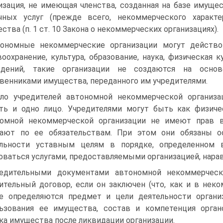
изация, не имеющая членства, созданная на базе имуще
ичных услуг (прежде всего, некоммерческого характ
ства (п. 1 ст. 10 Закона о некоммерческих организациях).
ономные некоммерческие организации могут действо
воохранение, культура, образование, наука, физическая ку
ждений, такие организации не создаются на основ
венниками имущества, переданного им учредителями.
ло учредителей автономной некоммерческой организац
ть и одно лицо. Учредителями могут быть как физиче
номной некоммерческой организации не имеют прав 
чают по ее обязательствам. При этом они обязаны о
ельности уставным целям в порядке, определенном 
оваться услугами, предоставляемыми организацией, нарав
едительными документами автономной некоммерческ
ительный договор, если он заключен (что, как и в неко
е определяются предмет и цели деятельности органи
ьзования ее имущества, состав и компетенция органо
ка имущества после ликвидации организации.