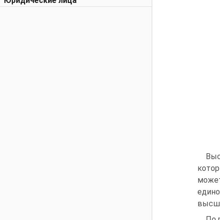
Юридические лица
Выс
котор
может
едино
высше
По 