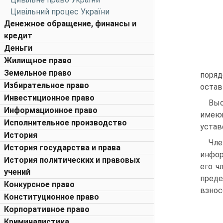
Цивільний процес України
Денежное обращение, финансы и
кредит
Деньги
Жилищное право
Земельное право
поряд
Избирательное право
остав
Инвестиционное право
Выс
Информационное право
имеющ
Исполнительное производство
устав
История
Чле
История государства и права
инфор
История политических и правовых
его ч
учений
преде
Конкурсное право
взнос
Конституционное право
Корпоративное право
Криминалистика