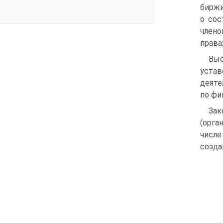
биржи
о сос
члено
права
Выс
устав
деяте
по фи
За
(орга
числе
созда