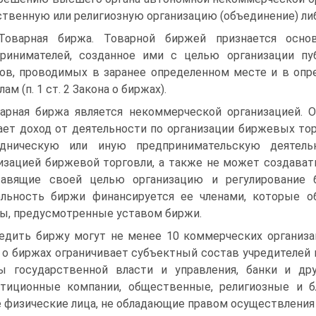
твенную или религиозную организацию (объединение) либ
Товарная биржа. Товарной биржей признается осно
ринимателей, созданное ими с целью организации п
ов, проводимых в заранее определенном месте и в оп
ам (п. 1 ст. 2 Закона о биржах).
арная биржа является некоммерческой организацией. 
ает доход от деятельности по организации биржевых тор
едническую или иную предпринимательскую деятель
изацией биржевой торговли, а также не может создава
тавящие своей целью организацию и регулирование б
льность биржи финансируется ее членами, которые 
ы, предусмотренные уставом биржи.
едить биржу могут не менее 10 коммерческих организа
 о биржах ограничивает субъектный состав учредителей 
ы государственной власти и управления, банки и др
тиционные компании, общественные, религиозные и б
 физические лица, не обладающие правом осуществления