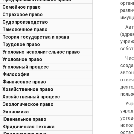
орган
Семейное право
разл
Страховое право
имуще
Судопроизводство
Авт
Таможенное право
(здра
Теория государства и права
учре
Трудовое право
собст
Уголовно-исполнительное право
Чис
Уголовное право
созда
Уголовный процесс
авто
Философия
отве
Финансовое право
деят
Хозяйственное право
польз
Хозяйственный процесс
Учр
Экологическое право
учред
Экономика
устав
Ювенальное право
испол
Юридическая техника
остат