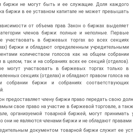
и биржи не могут быть и ее служащие. Доля каждого
ка биржи в ее уставном капитале не может превышать
ависимости от объема прав Закон о биржах выделяет
атегории членов биржи: полные и неполные. Первые
ве участвовать в биржевых торгах во всех секциях
лах) биржи и обладают определенным учредительными
ентами количеством голосов как на общем собрании
 в целом, так и на собраниях всех ее секций (отделов).
ые могут участвовать в биржевых торгах только в
еленных секциях (отделах) и обладают правом голоса на
м собрании биржи и собраниях соответствующих
й.
он предоставляет члену биржи право передать свою долю
амым свое право на участие в биржевой торговле, а такж
вле, организуемой товарной биржей, могут принимать 
о они не являются членами биржи и не обладают правами 
едительным документом товарной биржи служит ее уста