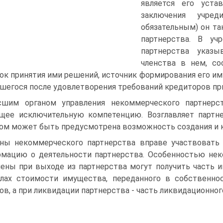
является его уста
заключения учред
обязательным) он т
партнерства. В уч
партнерства указы
членства в нем, со
ок принятия ими решений, источник формирования его им
шегося после удовлетворения требований кредиторов пр
шим органом управления некоммерческого партнерст
ее исключительную компетенцию. Возглавляет партне
ом может быть предусмотрена возможность создания и ко
ны некоммерческого партнерства вправе участвовать 
мацию о деятельности партнерства. Особенностью неко
лены при выходе из партнерства могут получить часть 
лах стоимости имущества, переданного в собственнос
ов, а при ликвидации партнерства - часть ликвидационно