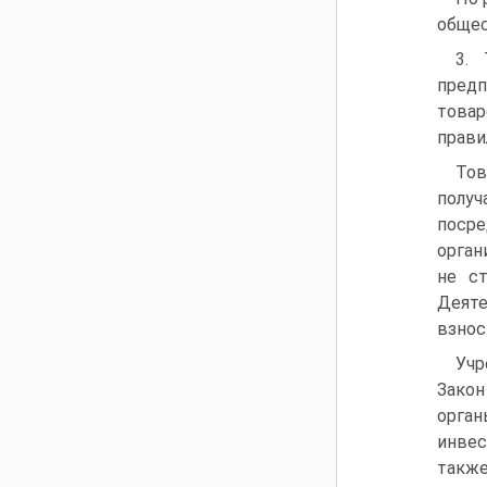
общес
3. 
предп
товар
правил
Тов
получ
поср
орган
не с
Деяте
взнос
Учр
Закон
орган
инвес
также