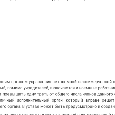
шим органом управления автономной некоммерческой ор
ый, помимо учредителей, включаются и наемные работники
 превышать одну треть от общего числа членов данного о
личный исполнительный орган, который вправе реша
го органа. В уставе может быть предусмотрено и создани
решению высшего органа автономной некоммерческой ор