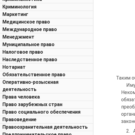
Криминология
Маркетинг
Медицинское право
Международное право
Менеджмент
Муниципальное право
Налоговое право
Наследственное право
Нотариат
Обязательственное право
Таким о
Оперативно-розыскная
Иму
деятельность
Неком
Права человека
обяз
Право зарубежных стран
прео
Право социального обеспечения
орган
Правоведение
закон
Правоохранительная деятельность
2. 
Предпринимательское право