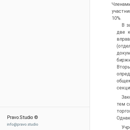
Членам
участни
10%.
В з
две к
впра
(отде
докум
биржи
Втор
опред
обще
секци
Зак
тем с
торго
Pravo.Studio ©
Однак
info@pravo.studio
Учр