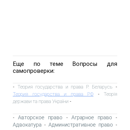
Еще по теме Вопросы для
самопроверки:
Теория государства и права Р. Беларусь
-
-
Теория государства и права РФ
Теорія
-
держави та права України
-
Авторское право
Аграрное право
-
-
-
Адвокатура
Административное право
-
-