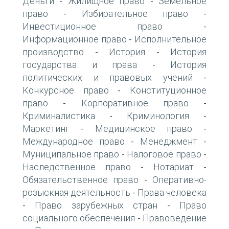
Деньги
Жилищное право
Земельное
-
-
право
Избирательное право
-
-
Инвестиционное право
-
Информационное право
Исполнительное
-
производство
История
История
-
-
государства и права
История
-
политических и правовых учений
-
Конкурсное право
Конституционное
-
право
Корпоративное право
-
-
Криминалистика
Криминология
-
-
Маркетинг
Медицинское право
-
-
Международное право
Менеджмент
-
-
Муниципальное право
Налоговое право
-
-
Наследственное право
Нотариат
-
-
Обязательственное право
Оперативно-
-
розыскная деятельность
Права человека
-
Право зарубежных стран
Право
-
-
социального обеспечения
Правоведение
-