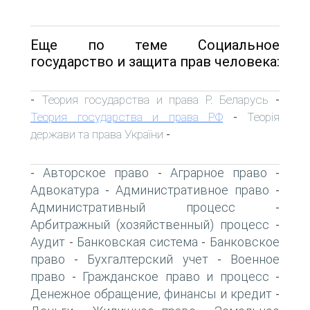
Еще по теме Социальное
государство и защита прав человека:
Теория государства и права Р. Беларусь
-
-
Теория государства и права РФ
Теорія
-
держави та права України
-
Авторское право
Аграрное право
-
-
-
Адвокатура
Административное право
-
-
Административный процесс
-
Арбитражный (хозяйственный) процесс
-
Аудит
Банковская система
Банковское
-
-
право
Бухгалтерский учет
Военное
-
-
право
Гражданское право и процесс
-
-
Денежное обращение, финансы и кредит
-