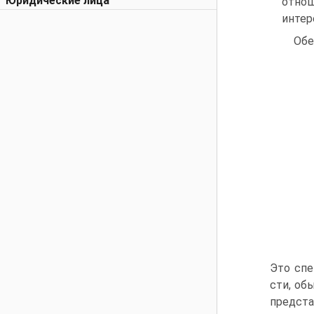
Юридические лица
отно
интер
Обе
Это спе
сти, об
предста