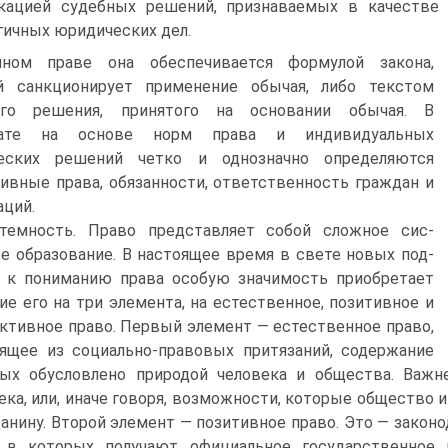
кацией судебных решений, признаваемых в качестве о
гичных юридических дел.
ном праве она обеспечивается формулой закона,
й санкциони­рует применение обычая, либо текстом
ого решения, принятого на основании обычая. В
тате на основе норм права и индивидуальных
еских решений четко и од­нозначно определяются
ивные права, обязанности, ответственность граждан и
аций.
темность. Право представляет собой сложное сис­
е образование. В настоящее время в свете новых под­
 к пониманию права особую значимость приобретает
ие его на три элемента, на естественное, позитивное и
ктивное право. Первый элемент — естественное пра­во,
ящее из социально-правовых притязаний, содер­жание
ых обусловлено природой человека и общества. Важн
ека, или, иначе говоря, возможности, которые общество 
анину. Второй элемент — позитивное право. Это — закон
 в которых получают официальное государственное п