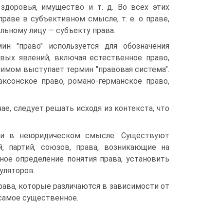
 здоровья, имущество и т. д. Во всех этих
праве в субъективном смысле, т. е. о праве,
ьному лицу — субъекту права.
ин "право" используется для обозна­чения
вых явлений, включая естествен­ное право,
имом выступает термин "правовая система".
аксонское право, романо-германское право,
ае, следует решать исходя из контекста, что
я и в неюридическом смысле. Существуют
, партий, со­юзов, права, возникающие на
ное определение понятия права, установить
уляторов.
ава, которые различаются в зависимости от
 самое существенное.