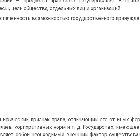
шений — предмета правового регулирования. В прав
есы, цели общества, отдель­ных лиц и организаций.
спеченность возможностью государственного при­нужде
цифический признак права, отличающий его от иных фор
ычаев, корпоративных норм и т. д. Государство, име­ющ
в­ляет собой необходимый внешний фактор существован