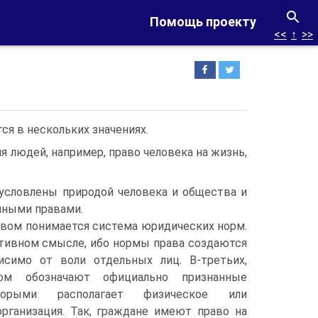
Помощь проекту
<<
↑
>>
ся в нескольких значениях.
 людей, например, право человека на жизнь,
буслов­лены природой человека и общества и
­ными правами.
авом понимается система юридичес­ких норм.
ктивном смысле, ибо нормы права создаются
симо от воли отдель­ных лиц. В-третьих,
ом обозначают официаль­но признанные
торыми располагает физи­ческое или
организация. Так, граждане имеют право на