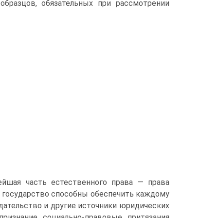
бразцов, обязательных при рас­смотрении
ейшая часть естественного права — права
и госу­дарство способны обеспечить каждому
одательство и другие источники юридических
ризнание социально-право­вые притязания