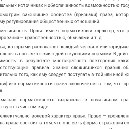
альных источниках и обеспеченность возможностью госу
смотрим важнейшие свойства (признаки) права, ко­то
му ре­гулирования общественных отношений.
мативность. Право имеет нормативный характер, что 
иро­вания — нравственностью, обычаями и т. д.
ва, которыми располагает каждый человек или юри­диче
еле­ны в соответствии с действующими нормами. В дей
симость: в результате многократного повторения как
ветствующие правила. Знание сложившихся правил об
ительно того, как ему следует поступать в той или иной 
цифика нормативности права заключается в том, что пр
л.
мально нормативность выражена в позитивном прав
твуют в чистом виде.
еллектуально-волевой характер права. Право — проявлен
она права состоит в том, что оно есть форма отражения