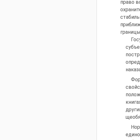
право в
охрани
стабиль
приближ
границы
Гос
субъе
постр
опред
наказ
Фор
свойс
полож
книга
други
щеобя
Нор
едино