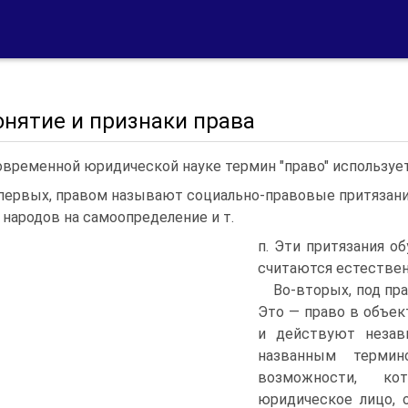
онятие и признаки права
овременной юридической науке термин "право" ис­пользует
первых, правом называют социально-правовые при­тязания
 народов на самоопределение и т.
п. Эти притязания о
считаются естествен
Во-вторых, под пр
Это — право в объе
и действуют незави
названным термин
возможности, ко
юридическое лицо, 