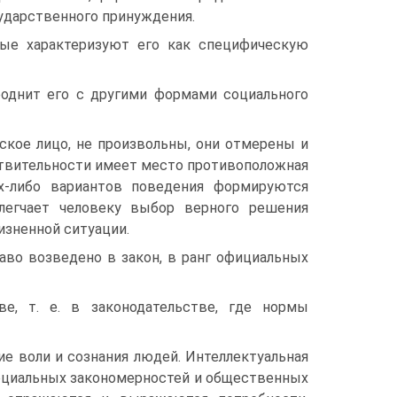
дарствен­ного принуждения.
рые характеризуют его как специфическую
роднит его с другими формами социального
ское лицо, не произвольны, они отмерены и
ствительности имеет место противоположная
их-либо вариантов поведения формируются
легчает человеку выбор верного решения
жизненной ситуации.
аво возведено в закон, в ранг официальных
е, т. е. в законодательстве, где нормы
ие воли и сознания людей. Интеллектуальная
 социальных закономерностей и общественных