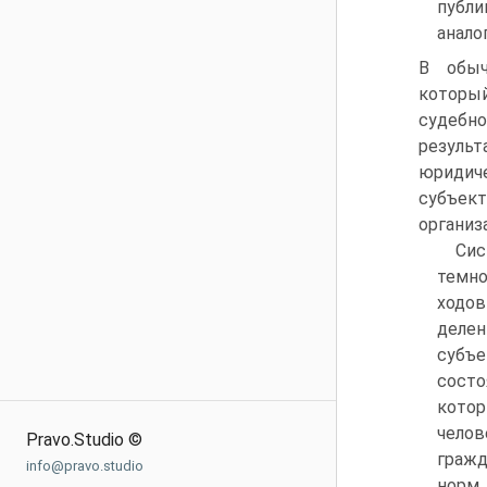
публи
анало
В обыч
которы
судебн
резуль
юридич
субъект
организ
Сис
темно
ходов
делен
субъе
состо
котор
челов
Pravo.Studio ©
гражд
info@pravo.studio
норм,