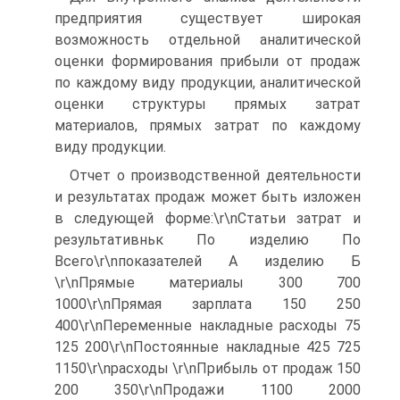
предприятия существует широкая
возможность отдельной аналитической
оценки формирования прибыли от продаж
по каждому виду продукции, аналитической
оценки структуры прямых затрат
материалов, прямых затрат по каждому
виду продукции.
Отчет о производственной деятельности
и результатах продаж может быть изложен
в следующей форме:\r\nСтатьи затрат и
результативньк По изделию По
Всего\r\nпоказателей А изделию Б
\r\nПрямые материалы 300 700
1000\r\nПрямая зарплата 150 250
400\r\nПеременные накладные расходы 75
125 200\r\nПостоянные накладные 425 725
1150\r\nрасходы \r\nПрибыль от продаж 150
200 350\r\nПродажи 1100 2000