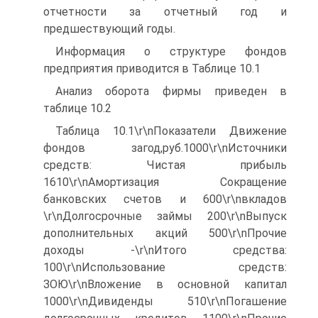
отчетности за отчетный год и
предшествующий годы.
Информация о структуре фондов
предприятия приводится в Таблице 10.1
Анализ оборота фирмы приведен в
таблице 10.2
Таблица 10.1\r\nПоказатели Движение
фондов загод,руб.1000\r\nИсточники
средств: Чистая прибыль
1610\r\nАмортизация Сокращение
банковских счетов и 600\r\nвкладов
\r\nДолгосрочные займы 200\r\nВыпуск
дополнительных акций 500\r\nПрочие
доходы -\r\nИтого средства:
100\r\nИспользование средств:
ЗОЮ\r\nВложение в основной капитал
1000\r\nДивиденды 510\r\nПогашение