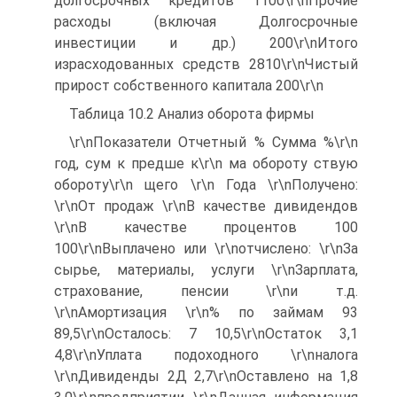
долгосрочных кредитов 1100\r\nПрочие
расходы (включая Долгосрочные
инвестиции и др.) 200\r\nИтого
израсходованных средств 2810\r\nЧистый
прирост собственного капитала 200\r\n
Таблица 10.2 Анализ оборота фирмы
\r\nПоказатели Отчетный % Сумма %\r\n
год, сум к предше к\r\n ма обороту ствую
обороту\r\n щего \r\n Года \r\nПолучено:
\r\nОт продаж \r\nВ качестве дивидендов
\r\nВ качестве процентов 100
100\r\nВыплачено или \r\nотчислено: \r\nЗа
сырье, материалы, услуги \r\nЗарплата,
страхование, пенсии \r\nи т.д.
\r\nАмортизация \r\n% по займам 93
89,5\r\nОсталось: 7 10,5\r\nОстаток 3,1
4,8\r\nУплата подоходного \r\nналога
\r\nДивиденды 2Д 2,7\r\nОставлено на 1,8