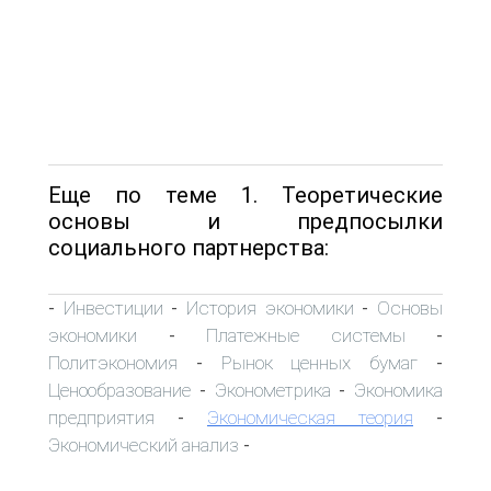
Еще по теме 1. Теоретические
основы и предпосылки
социального партнерства:
Инвестиции
История экономики
Основы
-
-
-
экономики
Платежные системы
-
-
Политэкономия
Рынок ценных бумаг
-
-
Ценообразование
Эконометрика
Экономика
-
-
предприятия
Экономическая теория
-
-
Экономический анализ
-