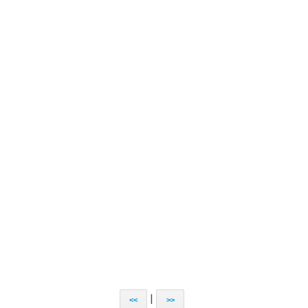
|
<<
>>