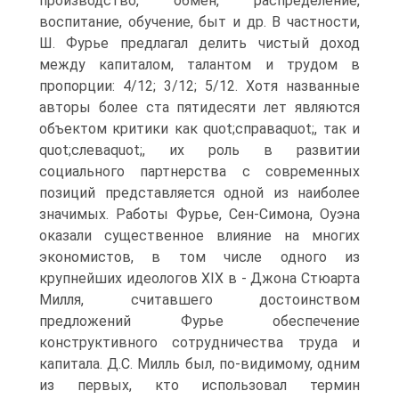
производство, обмен, распределение,
воспитание, обучение, быт и др. В частности,
Ш. Фурье предлагал делить чистый доход
между капиталом, талантом и трудом в
пропорции: 4/12; 3/12; 5/12. Хотя названные
авторы более ста пятидесяти лет являются
объектом критики как quot;справаquot;, так и
quot;слеваquot;, их роль в развитии
социального партнерства с современных
позиций представляется одной из наиболее
значимых. Работы Фурье, Сен-Симона, Оуэна
оказали существенное влияние на многих
экономистов, в том числе одного из
крупнейших идеологов XIX в - Джона Стюарта
Милля, считавшего достоинством
предложений Фурье обеспечение
конструктивного сотрудничества труда и
капитала. Д.С. Милль был, по-видимому, одним
из первых, кто использовал термин